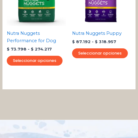
$ 274.217
$ 318.957
Las
Las
opciones
opci
se
se
pueden
pue
Nutra Nuggets
Nutra Nuggets Puppy
elegir
eleg
Performance for Dog
$
87.192
-
$
318.957
en
en
$
73.798
-
$
274.217
la
la
Seleccionar opciones
página
pági
Seleccionar opciones
de
de
producto
pro