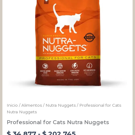
cantidad
desde
$ 34.877
hasta
$ 202.745
Inicio
/
Alimentos
/
Nutra Nuggets
/ Professional for Cats
Nutra Nuggets
Professional for Cats Nutra Nuggets
$
34.877
-
$
202.745