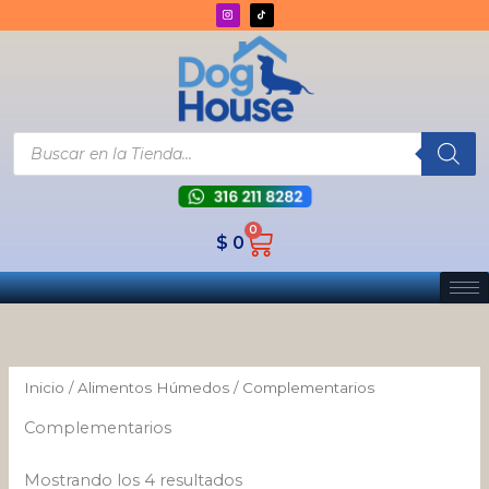
Ordenado
Ir
por
los
al
últimos
contenido
Búsqueda
de
productos
0
Cart
$
0
Inicio
/
Alimentos Húmedos
/ Complementarios
Complementarios
Mostrando los 4 resultados