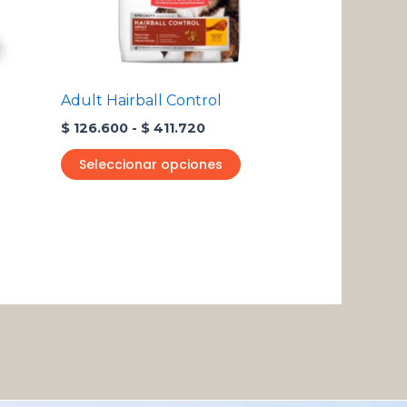
se
ueden
pueden
egir
elegir
n
en
Adult Hairball Control
la
$
126.600
-
$
411.720
ágina
página
e
de
Seleccionar opciones
roducto
producto