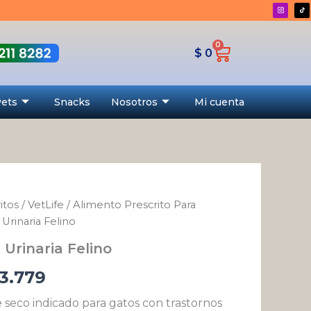
desde
$ 40.703
0
Cart
hasta
$
0
$ 163.779
Pets
Snacks
Nosotros
Mi cuenta
itos
/
VetLife
/
Alimento Prescrito Para
Rango
 Urinaria Felino
de
 Urinaria Felino
precios:
3.779
desde
seco indicado para gatos con trastornos