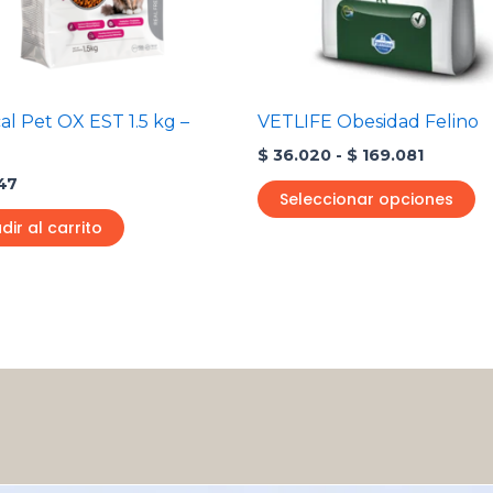
se
p
el
e
al Pet OX EST 1.5 kg –
VETLIFE Obesidad Felino
la
$
36.020
-
$
169.081
p
47
d
Seleccionar opciones
p
dir al carrito