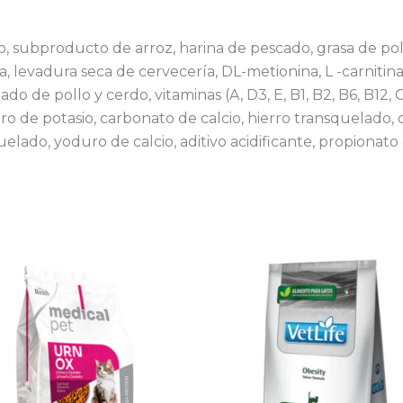
go, subproducto de arroz, harina de pescado, grasa de po
, levadura seca de cervecería, DL-metionina, L -carnitina, 
 de pollo y cerdo, vitaminas (A, D3, E, B1, B2, B6, B12, C,
ruro de potasio, carbonato de calcio, hierro transquelado
ado, yoduro de calcio, aditivo acidificante, propionato d
Rango
E
de
p
precios:
desde
ti
$ 36.02
mú
hasta
va
$ 169.08
La
o