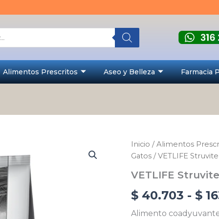
Alimentos Prescritos
Aseo y Belleza
Farmacia 
VETLIFE
Inicio
/
Alimentos Prescr
Struvite
Gatos
/ VETLIFE Struvite
Urinaria
Felino
VETLIFE Struvite
cantidad
$
40.703
-
$
16
Alimento coadyuvante 