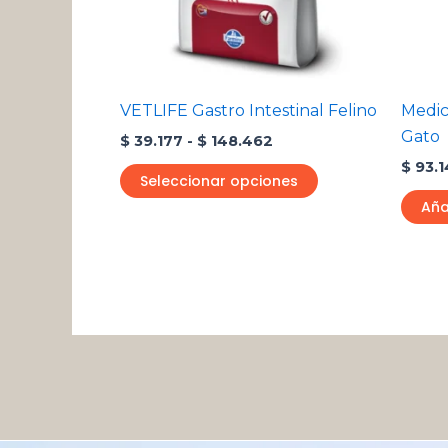
se
pueden
elegir
en
VETLIFE Gastro Intestinal Felino
Medic
la
Gato
$
39.177
-
$
148.462
página
$
93.1
de
Seleccionar opciones
producto
Aña