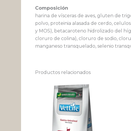
Composición
harina de vísceras de aves, gluten de tri
polvo, proteinia alasada de cerdo, celulosa
y MOS), betacaroteno hidrolizado del hígado
cloruro de colina), cloruro de sodio, clo
manganeso transquelado, selenio transquel
Productos relacionados
Rango
Este
de
producto
precios:
desde
tiene
$ 39.177
múltiples
hasta
variantes.
$ 148.462
Las
opciones