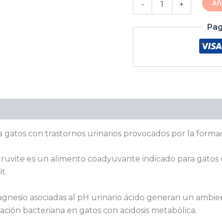
Añ
-
+
Pag
Valoraciones (0)
gatos con trastornos urinarios provocados por la formaci
Struvite es un alimento coadyuvante indicado para gatos 
t.
agnesio asociadas al pH urinario ácido generan un ambie
feración bacteriana en gatos con acidosis metabólica.