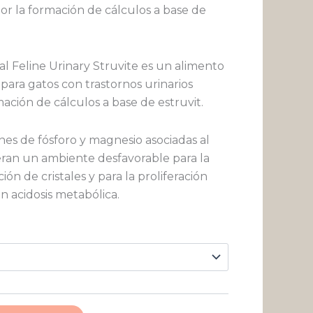
$ 40.703
or la formación de cálculos a base de
hasta
$ 163.779
al Feline Urinary Struvite es un alimento
ara gatos con trastornos urinarios
ación de cálculos a base de estruvit.
nes de fósforo y magnesio asociadas al
eran un ambiente desfavorable para la
ión de cristales y para la proliferación
n acidosis metabólica.