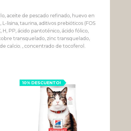
llo, aceite de pescado refinado, huevo en
L-lisina, taurina, aditivos prebióticos (FOS
 H, PP, ácido pantoténico, ácido fólico,
, cobre transquelado, zinc transquelado,
e calcio. , concentrado de tocoferol.
Rango
ste
10% DESCUENTO!
Este
de
roducto
producto
precios:
desde
ene
tiene
0
$ 126.600
ltiples
múltiples
hasta
riantes.
variantes.
1
$ 411.720
s
Las
pciones
opciones