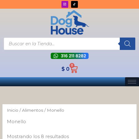
Ordenado
Ir
por
los
al
últimos
contenido
Búsqueda
de
productos
0
Cart
$
0
Inicio
/
Alimentos
/ Monello
Monello
Mostrando los 8 resultados