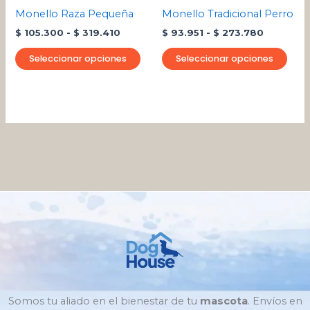
pueden
pue
Monello Raza Pequeña
Monello Tradicional Perro
elegir
eleg
$
105.300
-
$
319.410
$
93.951
-
$
273.780
en
en
la
la
Seleccionar opciones
Seleccionar opciones
página
pági
de
de
producto
pro
Somos tu aliado en el bienestar de tu
mascota
. Envíos en