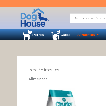
Ir
al
contenido
Búsqueda
de
productos
Perros
Gatos
Alimentos
Inicio
/ Alimentos
Alimentos