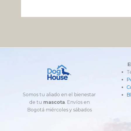
E
T
P
C
Somos tu aliado en el bienestar
B
de tu
mascota
. Envíos en
Bogotá miércoles y sábados