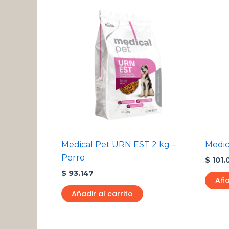
Medical Pet URN EST 2 kg –
Medic
Perro
$
101.
$
93.147
Aña
Añadir al carrito