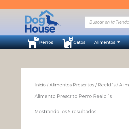
Ordenado
Ir
por
al
los
últimos
contenido
Búsqueda
de
productos
Perros
Gatos
Alimentos
Inicio
/
Alimentos Prescritos
/
Reeld´s
/ Alim
Alimento Prescrito Perro Reeld´s
Mostrando los 5 resultados