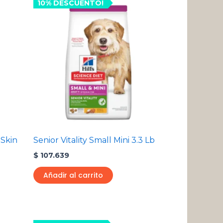
ste
10% DESCUENTO!
roducto
:
ene
20
ltiples
riantes.
640
s
pciones
ueden
egir
n
 Skin
Senior Vitality Small Mini 3.3 Lb
$
107.639
ágina
e
Añadir al carrito
roducto