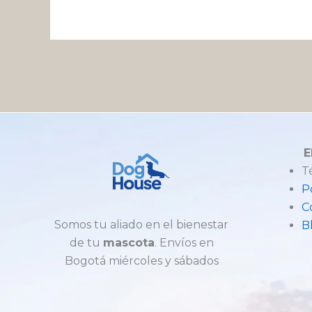
E
T
P
C
Somos tu aliado en el bienestar
B
de tu
mascota
. Envíos en
Bogotá miércoles y sábados