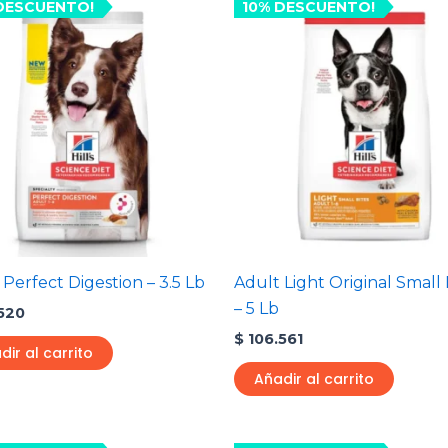
DESCUENTO!
10% DESCUENTO!
 Perfect Digestion – 3.5 Lb
Adult Light Original Small 
– 5 Lb
520
$
106.561
dir al carrito
Añadir al carrito