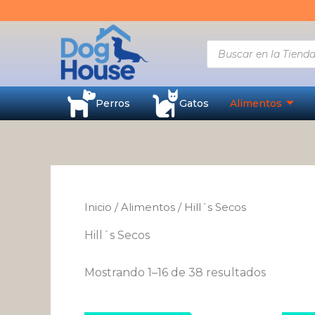
Ordena
Ir
por
al
los
últimos
contenido
Búsqueda
de
productos
Perros
Gatos
Alimentos
Inicio
/
Alimentos
/ Hill´s Secos
Hill´s Secos
Mostrando 1–16 de 38 resultados