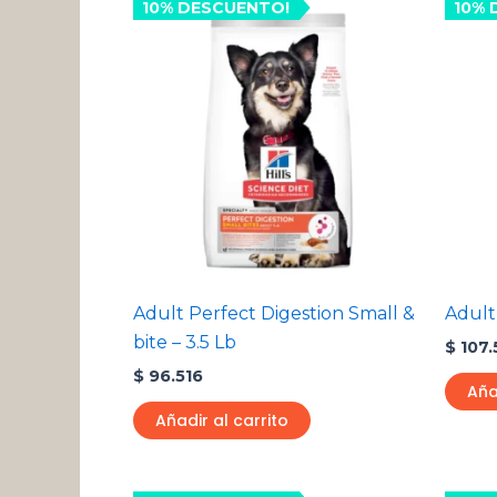
10% DESCUENTO!
10% 
Adult Perfect Digestion Small &
Adult
bite – 3.5 Lb
$
107.
$
96.516
Aña
Añadir al carrito