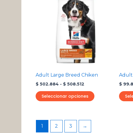
producto
precios:
desde
tiene
$ 502.884
múltiples
hasta
variantes.
$ 508.512
Las
opciones
se
pueden
elegir
en
Adult Large Breed Chiken
Adult
la
$
502.884
-
$
508.512
$
99.
página
de
Seleccionar opciones
Sel
producto
1
2
3
→