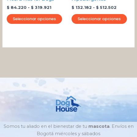
en
en
$
84.220
-
$
319.921
$
132.182
-
$
512.502
la
la
página
pági
Seleccionar opciones
Seleccionar opciones
de
de
producto
pro
Somos tu aliado en el bienestar de tu
mascota
. Envíos en
Bogotá miércoles y sábados