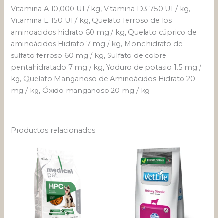
Vitamina A 10,000 UI / kg, Vitamina D3 750 UI / kg,
Vitamina E 150 UI / kg, Quelato ferroso de los
aminoácidos hidrato 60 mg / kg, Quelato cúprico de
aminoácidos Hidrato 7 mg / kg, Monohidrato de
sulfato ferroso 60 mg / kg, Sulfato de cobre
pentahidratado 7 mg / kg, Yoduro de potasio 1.5 mg /
kg, Quelato Manganoso de Aminoácidos Hidrato 20
mg / kg, Óxido manganoso 20 mg / kg
Productos relacionados
Rango
Este
de
pro
precios:
desde
tien
$ 125.79
múlt
hasta
varia
$ 526.8
Las
opci