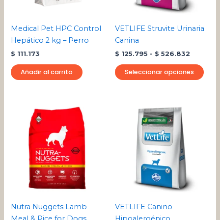
se
pue
Medical Pet HPC Control
VETLIFE Struvite Urinaria
eleg
Hepático 2 kg – Perro
Canina
en
$
111.173
$
125.795
-
$
526.832
la
pági
Añadir al carrito
Seleccionar opciones
de
pro
Rango
Rango
Este
Este
de
de
producto
pro
precios:
precios:
desde
tiene
desde
tien
$ 84.220
$ 132.182
múltiples
múlt
hasta
hasta
variantes.
varia
$ 319.921
$ 512.502
Las
Las
opciones
opci
se
se
pueden
pue
Nutra Nuggets Lamb
VETLIFE Canino
elegir
eleg
Meal & Rice for Dogs
Hipoalergénico