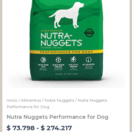
cantidad
desde
$ 73.798
hasta
$ 274.217
Inicio
/
Alimentos
/
Nutra Nuggets
/ Nutra Nuggets
Performance for Dog
Nutra Nuggets Performance for Dog
$
73.798
-
$
274.217