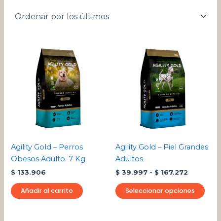
Rango
Este
de
pro
precios:
desde
tien
$ 39.997
múlt
hasta
varia
$ 167.272
Las
opci
se
pue
Agility Gold – Perros
Agility Gold – Piel Grandes
eleg
Obesos Adulto. 7 Kg
Adultos
en
$
133.906
$
39.997
-
$
167.272
la
pági
Añadir al carrito
Seleccionar opciones
de
pro