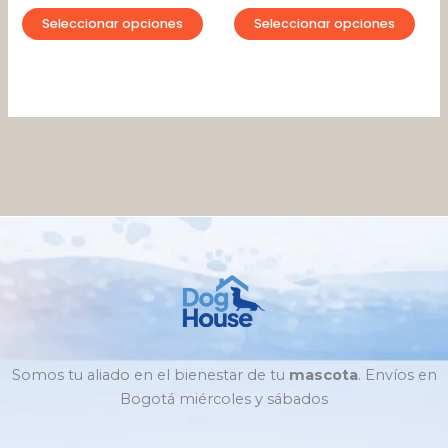
página
pági
Seleccionar opciones
Seleccionar opciones
de
de
producto
pro
Somos tu aliado en el bienestar de tu
mascota
. Envíos en
Bogotá miércoles y sábados