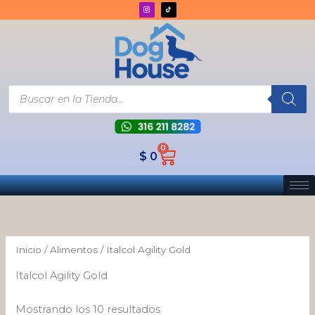
Ordenado
Ir
por
los
al
últimos
contenido
Búsqueda
de
productos
0
Cart
$
0
Inicio
/
Alimentos
/ Italcol Agility Gold
Italcol Agility Gold
Mostrando los 10 resultados