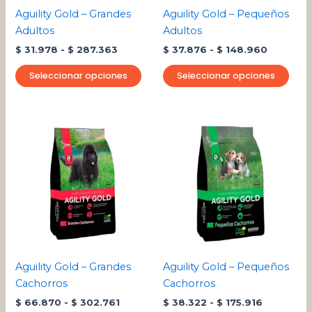
pueden
pue
Aguility Gold – Grandes
Aguility Gold – Pequeños
elegir
eleg
Adultos
Adultos
en
en
$
31.978
-
$
287.363
$
37.876
-
$
148.960
la
la
página
pági
Seleccionar opciones
Seleccionar opciones
de
de
producto
pro
Rango
Rango
Este
Este
de
de
producto
pro
precios:
precios:
desde
tiene
desde
tien
$ 66.870
$ 38.322
múltiples
múlt
hasta
hasta
variantes.
varia
$ 302.761
$ 175.916
Las
Las
opciones
opci
se
se
pueden
pue
Aguility Gold – Grandes
Aguility Gold – Pequeños
elegir
eleg
Cachorros
Cachorros
en
en
$
66.870
-
$
302.761
$
38.322
-
$
175.916
la
la