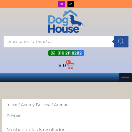
Ordenado
Ir
por
los
al
últimos
contenido
Búsqueda
de
productos
0
Cart
$
0
Inicio
/
Aseo y Belleza
/ Arenas
Arenas
Mostrando los 6 resultados