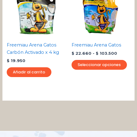
$ 22.660
múlt
hasta
varia
$ 103.50
Las
opci
se
pue
Freemiau Arena Gatos
Freemiau Arena Gatos
eleg
Carbón Activado x 4 kg
$
22.660
-
$
103.500
en
$
19.950
la
Seleccionar opciones
pági
Añadir al carrito
de
pro