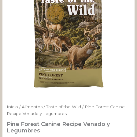
y
desde
Legumbres
cantidad
$ 43.234
hasta
$ 408.255
Inicio
/
Alimentos
/
Taste of the Wild
/ Pine Forest Canine
Recipe Venado y Legumbres
Pine Forest Canine Recipe Venado y
Legumbres