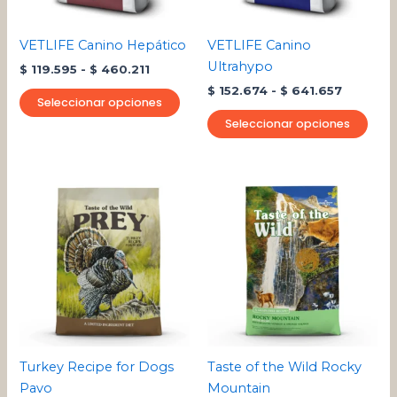
se
se
pueden
pue
VETLIFE Canino Hepático
VETLIFE Canino
elegir
eleg
Ultrahypo
$
119.595
-
$
460.211
en
en
$
152.674
-
$
641.657
la
la
Seleccionar opciones
página
pági
Seleccionar opciones
de
de
producto
pro
Rango
Rango
Este
Este
de
de
producto
pro
precios:
precios:
desde
tiene
desde
tien
$ 47.380
$ 24.019
múltiples
múlt
hasta
hasta
variantes.
varia
$ 439.775
$ 256.771
Las
Las
opciones
opci
se
se
pueden
pue
Turkey Recipe for Dogs
Taste of the Wild Rocky
elegir
eleg
Pavo
Mountain