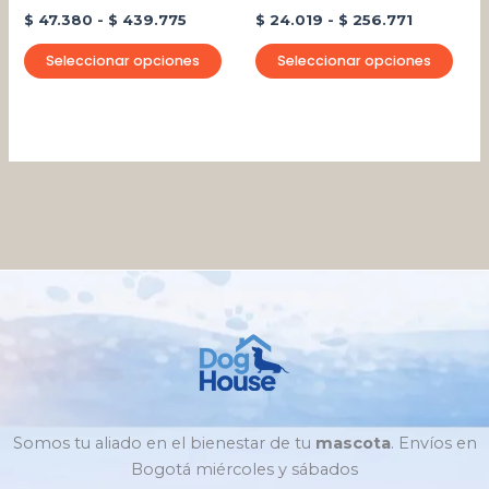
en
en
$
47.380
-
$
439.775
$
24.019
-
$
256.771
la
la
página
pági
Seleccionar opciones
Seleccionar opciones
de
de
producto
pro
Somos tu aliado en el bienestar de tu
mascota
. Envíos en
Bogotá miércoles y sábados