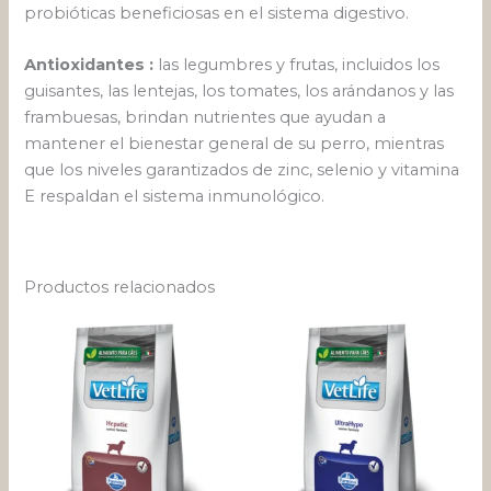
probióticas beneficiosas en el sistema digestivo.
Antioxidantes :
las legumbres y frutas, incluidos los
guisantes, las lentejas, los tomates, los arándanos y las
frambuesas, brindan nutrientes que ayudan a
mantener el bienestar general de su perro, mientras
que los niveles garantizados de zinc, selenio y vitamina
E respaldan el sistema inmunológico.
Productos relacionados
Rango
Rango
Este
Este
de
de
producto
pro
precios:
precios:
desde
tiene
desde
tien
$ 119.595
$ 152.67
múltiples
múlt
hasta
hasta
variantes.
varia
$ 460.211
$ 641.65
Las
Las
opciones
opci