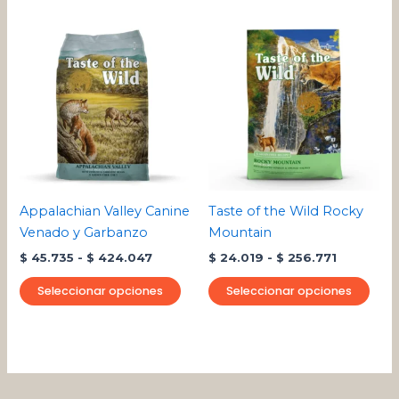
Rango
Rango
Este
Este
de
de
producto
pro
precios:
precios:
desde
tiene
desde
tien
$ 45.735
$ 24.019
múltiples
múlt
hasta
hasta
variantes.
varia
$ 424.047
$ 256.771
Las
Las
opciones
opci
se
se
pueden
pue
Appalachian Valley Canine
Taste of the Wild Rocky
elegir
eleg
Venado y Garbanzo
Mountain
en
en
$
45.735
-
$
424.047
$
24.019
-
$
256.771
la
la
página
pági
Seleccionar opciones
Seleccionar opciones
de
de
producto
pro