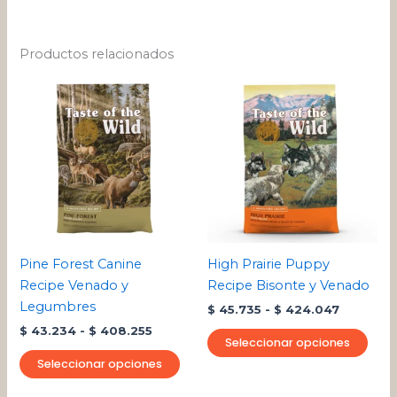
Productos relacionados
Rango
Rango
Este
Este
de
de
producto
pro
precios:
precios:
desde
tiene
desde
tien
$ 43.234
$ 45.735
múltiples
múlt
hasta
hasta
variantes.
varia
$ 408.255
$ 424.04
Las
Las
opciones
opci
se
se
pueden
pue
Pine Forest Canine
High Prairie Puppy
elegir
eleg
Recipe Venado y
Recipe Bisonte y Venado
en
en
Legumbres
$
45.735
-
$
424.047
la
la
$
43.234
-
$
408.255
página
pági
Seleccionar opciones
de
de
Seleccionar opciones
producto
pro