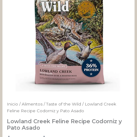
y
desde
Pato
Asado
$ 25.276
cantidad
hasta
$ 272.433
Inicio
/
Alimentos
/
Taste of the Wild
/ Lowland Creek
Feline Recipe Codorniz y Pato Asado
Lowland Creek Feline Recipe Codorniz y
Pato Asado