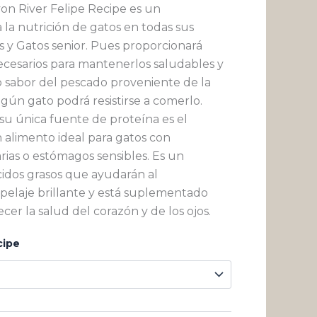
$ 25.276
on River Felipe Recipe es un
la nutrición de gatos en todas sus
hasta
os y Gatos senior. Pues proporcionará
$ 272.433
ecesarios para mantenerlos saludables y
ico sabor del pescado proveniente de la
ngún gato podrá resistirse a comerlo.
su única fuente de proteína es el
 alimento ideal para gatos con
arias o estómagos sensibles. Es un
cidos grasos que ayudarán al
elaje brillante y está suplementado
cer la salud del corazón y de los ojos.
cipe