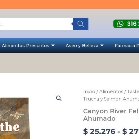
Alimentos Prescritos
Aseo y Belleza
Farmacia 
Canyon
Inicio
/
Alimentos
/
Taste
River
Trucha y Salmon Ahum
Feline
Recipe
Canyon River Fe
Trucha
Ahumado
y
Salmon
$
25.276
-
$
27
Ahumado