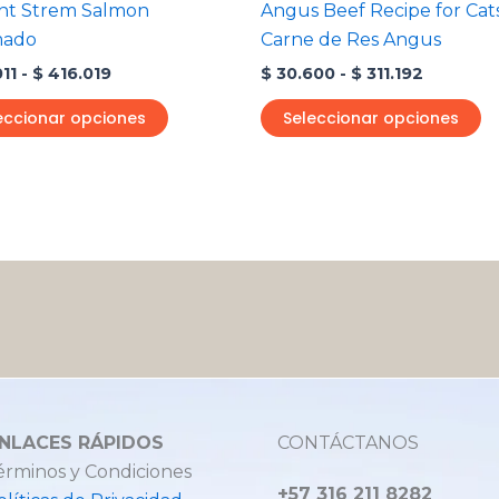
nt Strem Salmon
Angus Beef Recipe for Cat
la
la
ado
Carne de Res Angus
página
p
011
-
$
416.019
$
30.600
-
$
311.192
de
d
producto
p
eccionar opciones
Seleccionar opciones
NLACES RÁPIDOS
CONTÁCTANOS
érminos y Condiciones
+57 316 211 8282