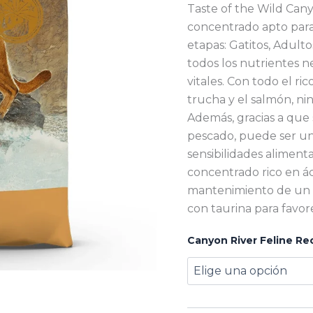
cantidad
Taste of the Wild Cany
concentrado apto para 
etapas: Gatitos, Adult
todos los nutrientes n
vitales. Con todo el r
trucha y el salmón, ni
Además, gracias a que 
pescado, puede ser un
sensibilidades aliment
concentrado rico en á
mantenimiento de un p
con taurina para favore
Canyon River Feline Re