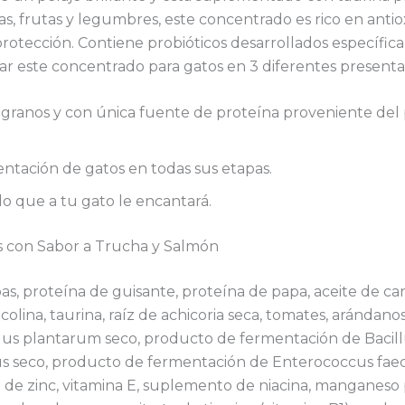
ras, frutas y legumbres, este concentrado es rico en ant
rotección. Contiene probióticos desarrollados específica
ar este concentrado para gatos en 3 diferentes presentac
granos y con única fuente de proteína proveniente del p
entación de gatos en todas sus etapas.
o que a tu gato le encantará.
s con Sabor a Trucha y Salmón
as, proteína de guisante, proteína de papa, aceite de c
colina, taurina, raíz de achicoria seca, tomates, arándano
us plantarum seco, producto de fermentación de Bacillu
lus seco, producto de fermentación de Enterococcus fa
 de zinc, vitamina E, suplemento de niacina, manganeso p