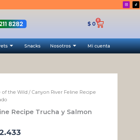
desde
$ 25.276
0
Cart
hasta
$
0
$ 272.433
Pets
Snacks
Nosotros
Mi cuenta
 of the Wild
/ Canyon River Feline Recipe
Rango
ado
de
line Recipe Trucha y Salmon
precios:
desde
2.433