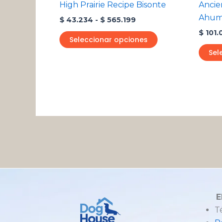
High Prairie Recipe Bisonte
Ancie
la
Ahum
$
43.234
-
$
565.199
página
$
101.
de
Seleccionar opciones
producto
Sel
E
T