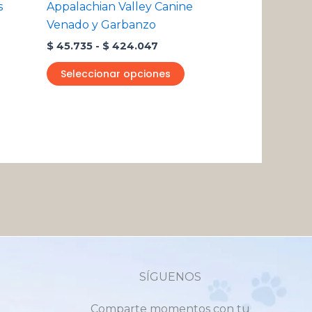
s
Appalachian Valley Canine
la
Venado y Garbanzo
ágina
página
$
45.735
-
$
424.047
e
de
roducto
producto
Seleccionar opciones
SÍGUENOS
Comparte momentos con tu