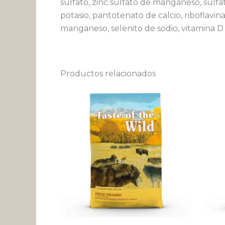
sulfato, zinc sulfato de manganeso, sulfa
potasio, pantotenato de calcio, riboflavin
manganeso, selenito de sodio, vitamina D
Productos relacionados
Rango
Este
de
producto
precios:
desde
tiene
$ 43.234
múltiples
hasta
variantes.
$ 565.199
Las
opciones
se
pueden
elegir
en