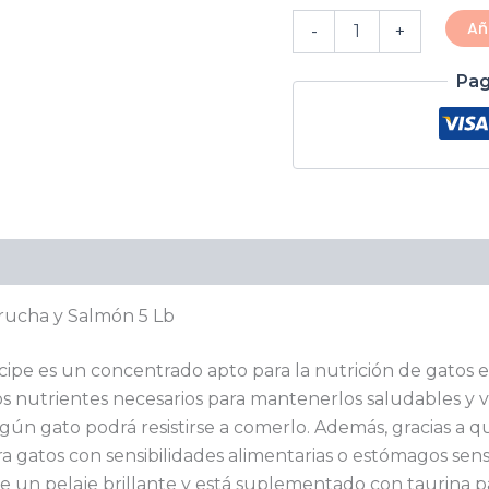
Añ
-
+
Pag
Valoraciones (0)
Trucha y Salmón 5 Lb
ipe es un concentrado apto para la nutrición de gatos en
s nutrientes necesarios para mantenerlos saludables y vi
gún gato podrá resistirse a comerlo. Además, gracias a q
a gatos con sensibilidades alimentarias o estómagos sens
un pelaje brillante y está suplementado con taurina pa