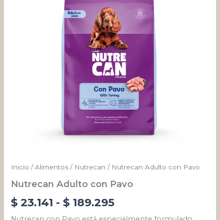
desde
$ 23.141
hasta
$ 189.295
Inicio
/
Alimentos
/
Nutrecan
/ Nutrecan Adulto con Pavo
Nutrecan Adulto con Pavo
$
23.141
-
$
189.295
Nutrecan con Pavo está especialmente formulado