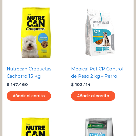
Nutrecan Croquetas
Medical Pet CP Control
Cachorro 15 Kg
de Peso 2 kg – Perro
$
147.460
$
102.114
Añadir al carrito
Añadir al carrito
Rango
Rango
Este
Este
de
de
producto
pro
precios:
precios:
desde
tiene
desde
tien