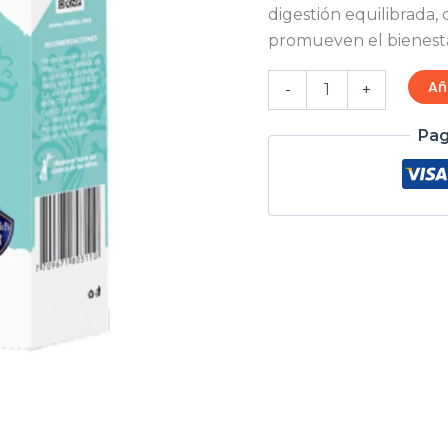
Gr
digestión equilibrada,
cantidad
promueven el bienestar
Añ
-
+
Pag