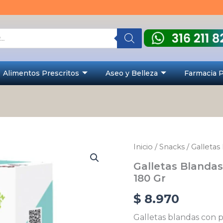
Alimentos Prescritos
Aseo y Belleza
Farmacia 
Galletas
Inicio
/
Snacks
/ Galletas
Blandas
Galletas Blandas
Pre-
Pro
180 Gr
Menta
Silimarina
$
8.970
x
180
Galletas blandas con p