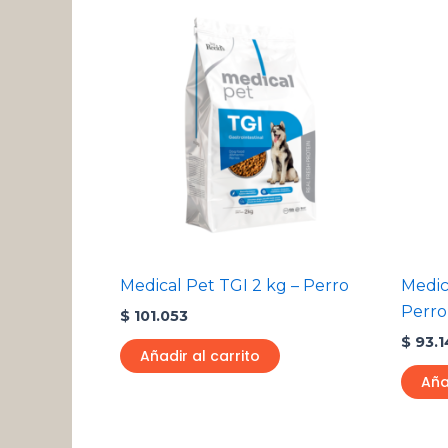
Medical Pet TGI 2 kg – Perro
Medic
Perro
$
101.053
$
93.1
Añadir al carrito
Aña