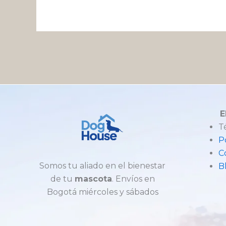
E
T
P
C
Somos tu aliado en el bienestar
B
de tu
mascota
. Envíos en
Bogotá miércoles y sábados