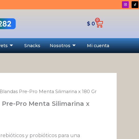
Menta
Silimarina
x
0
Cart
$
0
180
Gr
cantidad
Pets
Snacks
Nosotros
Mi cuenta
 Blandas Pre-Pro Menta Silimarina x 180 Gr
 Pre-Pro Menta Silimarina x
rebióticos y probióticos para una