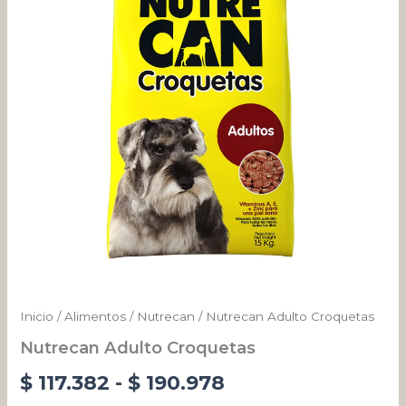
desde
$ 117.382
hasta
$ 190.978
Inicio
/
Alimentos
/
Nutrecan
/ Nutrecan Adulto Croquetas
Nutrecan Adulto Croquetas
$
117.382
-
$
190.978