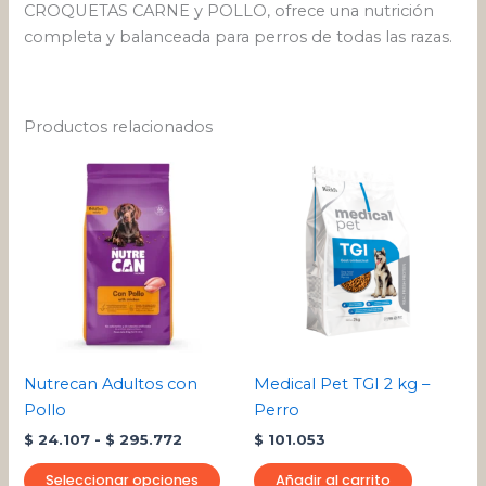
CROQUETAS CARNE y POLLO, ofrece una nutrición
completa y balanceada para perros de todas las razas.
Productos relacionados
Rango
Este
de
producto
precios:
desde
tiene
$ 24.107
múltiples
hasta
variantes.
$ 295.772
Las
opciones
se
pueden
Nutrecan Adultos con
Medical Pet TGI 2 kg –
elegir
Pollo
Perro
en
$
24.107
-
$
295.772
$
101.053
la
página
Seleccionar opciones
Añadir al carrito