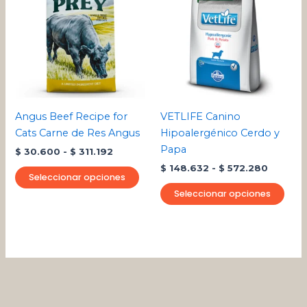
desde
tiene
desde
tien
$ 30.600
$ 148.6
múltiples
múlt
hasta
hasta
variantes.
varia
$ 311.192
$ 572.2
Las
Las
opciones
opci
se
se
pueden
pue
Angus Beef Recipe for
VETLIFE Canino
elegir
eleg
Cats Carne de Res Angus
Hipoalergénico Cerdo y
en
en
Papa
$
30.600
-
$
311.192
la
la
$
148.632
-
$
572.280
página
pági
Seleccionar opciones
de
de
Seleccionar opciones
producto
pro