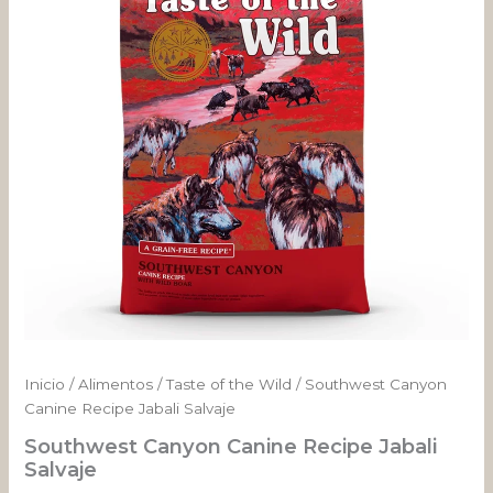
Salvaje
desde
cantidad
$ 43.234
hasta
$ 408.255
Inicio
/
Alimentos
/
Taste of the Wild
/ Southwest Canyon
Canine Recipe Jabali Salvaje
Southwest Canyon Canine Recipe Jabali
Salvaje