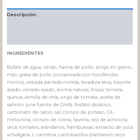
Descripción
Información adicional
Valoraciones (0)
INGREDIENTES
Búfalo de agua, cerdo, harina de pollo, sorgo en grano,
mijo, grasa de pollo (conservada con tocoferoles
mixtos), cebada perlada molida, levadura seca, bisonte
asado, venado asado, aroma natural, linaza, ternera,
quinua, semilla de chía, orujo de tomate, aceite de
salmón (una fuente de DHA), fosfato dicálcico,
carbonato de calcio, sal, cloruro de potasio, DL-
metionina, cloruro de colina, taurina, raíz de achicoria
seca, tomates, arándanos, frambuesas, extracto de yuca
schidigera, L-carnitina, Lactobacillus plantarum seco