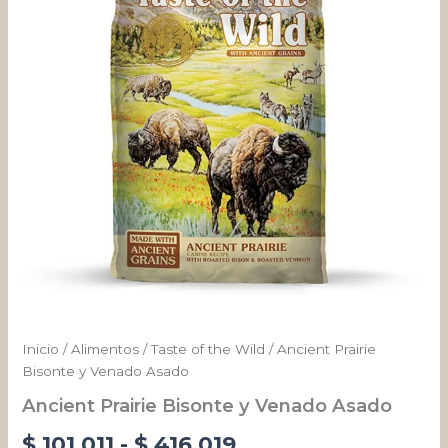
Asado
desde
cantidad
$ 101.011
hasta
$ 416.019
Inicio
/
Alimentos
/
Taste of the Wild
/ Ancient Prairie
Bisonte y Venado Asado
Ancient Prairie Bisonte y Venado Asado
$
101.011
-
$
416.019