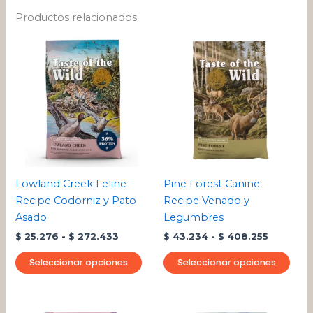
Productos relacionados
Rango
Rango
Este
Este
de
de
producto
pro
precios:
precios:
desde
tiene
desde
tien
$ 25.276
$ 43.234
múltiples
múlt
hasta
hasta
variantes.
varia
$ 272.433
$ 408.25
Las
Las
opciones
opci
se
se
pueden
pue
Lowland Creek Feline
Pine Forest Canine
elegir
eleg
Recipe Codorniz y Pato
Recipe Venado y
en
en
Asado
Legumbres
la
la
$
25.276
-
$
272.433
$
43.234
-
$
408.255
página
pági
de
de
Seleccionar opciones
Seleccionar opciones
producto
pro
Rango
Rango
Este
Este