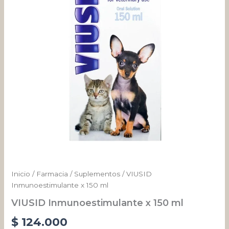
cantidad
Inicio
/
Farmacia
/
Suplementos
/ VIUSID
Inmunoestimulante x 150 ml
VIUSID Inmunoestimulante x 150 ml
$
124.000