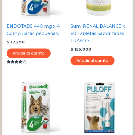
ENDOTABS 440 mg x 4
Sumi RENAL BALANCE x
Comp (razas pequeñas)
60 Tabletas Saborizadas
FRASCO
$
17.290
$
155.000
Añadir al carrito
Añadir al carrito
Valorado
con
4.00
de 5