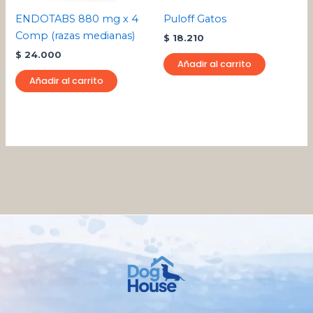
ENDOTABS 880 mg x 4
Puloff Gatos
Comp (razas medianas)
$
18.210
$
24.000
Añadir al carrito
Añadir al carrito