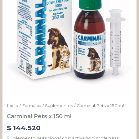
cantidad
Inicio
/
Farmacia
/
Suplementos
/ Carminal Pets x 150 ml
Carminal Pets x 150 ml
$
144.520
Suplemento nutricional con activación molecular