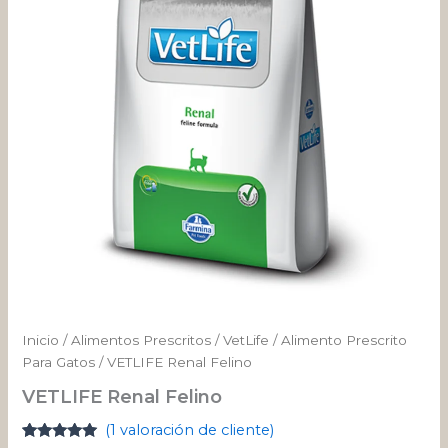
desde
$ 40.703
hasta
$ 400.807
Inicio
/
Alimentos Prescritos
/
VetLife
/
Alimento Prescrito
Para Gatos
/ VETLIFE Renal Felino
VETLIFE Renal Felino
(
1
valoración de cliente)