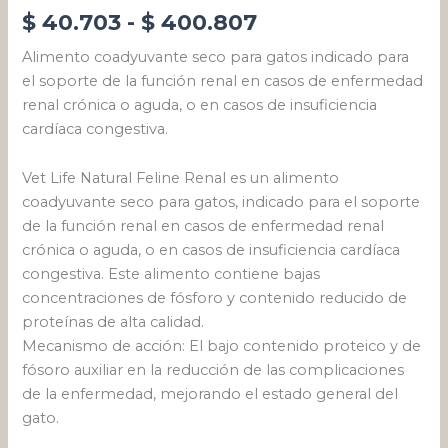
Valorado
1
$
40.703
-
$
400.807
con
5.00
de
5 en base
a
valoración
Alimento coadyuvante seco para gatos indicado para
de un
cliente
el soporte de la función renal en casos de enfermedad
renal crónica o aguda, o en casos de insuficiencia
cardíaca congestiva.
Vet Life Natural Feline Renal es un alimento
coadyuvante seco para gatos, indicado para el soporte
de la función renal en casos de enfermedad renal
crónica o aguda, o en casos de insuficiencia cardíaca
congestiva. Este alimento contiene bajas
concentraciones de fósforo y contenido reducido de
proteínas de alta calidad.
Mecanismo de acción: El bajo contenido proteico y de
fósoro auxiliar en la reducción de las complicaciones
de la enfermedad, mejorando el estado general del
gato.