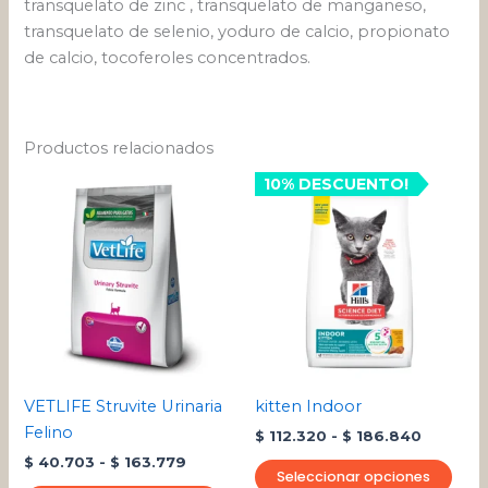
transquelato de zinc , transquelato de manganeso,
transquelato de selenio, yoduro de calcio, propionato
de calcio, tocoferoles concentrados.
Productos relacionados
Rango
Rango
Este
10% DESCUENTO!
Este
de
de
producto
pro
precios:
precios:
desde
tiene
desde
tien
$ 40.703
$ 112.32
múltiples
múlt
hasta
hasta
variantes.
varia
$ 163.779
$ 186.8
Las
Las
opciones
opci
se
se
pueden
pue
VETLIFE Struvite Urinaria
kitten Indoor
elegir
eleg
Felino
$
112.320
-
$
186.840
en
en
$
40.703
-
$
163.779
la
la
Seleccionar opciones