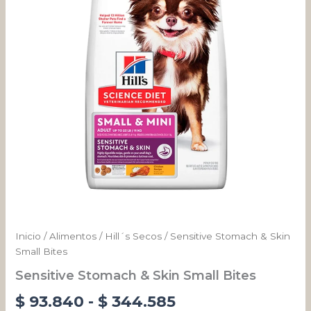
Bites
desde
cantidad
$ 93.840
hasta
$ 344.585
Inicio
/
Alimentos
/
Hill´s Secos
/ Sensitive Stomach & Skin
Small Bites
Sensitive Stomach & Skin Small Bites
$
93.840
-
$
344.585