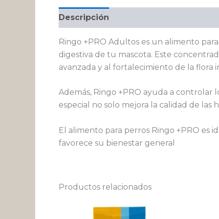
Descripción
Información adicional
Ringo +PRO Adultos es un alimento para 
digestiva de tu mascota. Este concentrado
avanzada y al fortalecimiento de la flora i
Además, Ringo +PRO ayuda a controlar los
especial no solo mejora la calidad de las
El alimento para perros Ringo +PRO es i
favorece su bienestar general
Productos relacionados
Rango
Este
de
producto