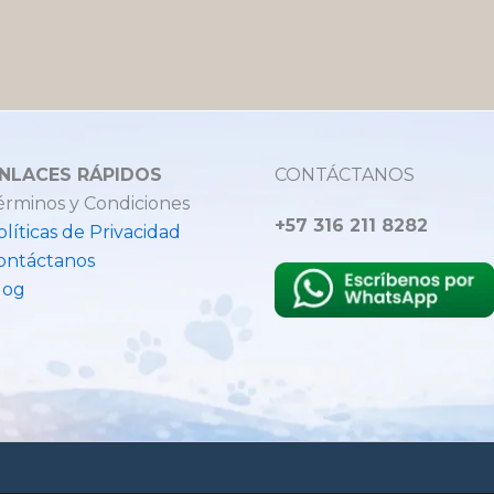
NLACES RÁPIDOS
CONTÁCTANOS
érminos y Condiciones
+57 316 211 8282
olíticas de Privacidad
ontáctanos
log