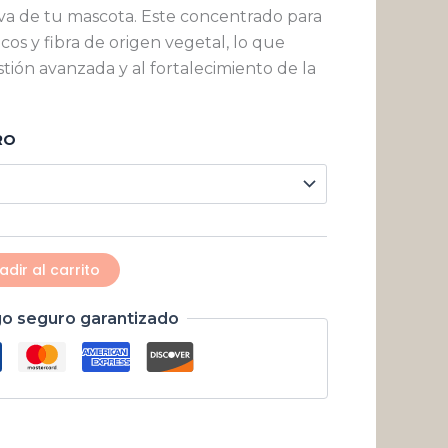
$ 13.444
iva de tu mascota. Este concentrado para
cos y fibra de origen vegetal, lo que
hasta
tión avanzada y al fortalecimiento de la
$ 177.501
RO
adir al carrito
o seguro garantizado