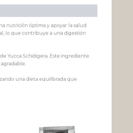
a nutrición óptima y apoyar la salud
al, lo que contribuye a una digestión
 de Yucca Schidigera. Este ingrediente
y agradable.
izando una dieta equilibrada que
Rango
ste
Este
de
roducto
producto