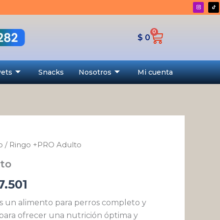
desde
$ 13.444
0
Cart
hasta
$
0
$ 177.501
Pets
Snacks
Nosotros
Mi cuenta
o
/ Ringo +PRO Adulto
Rango
to
de
7.501
precios:
 un alimento para perros completo y
desde
para ofrecer una nutrición óptima y