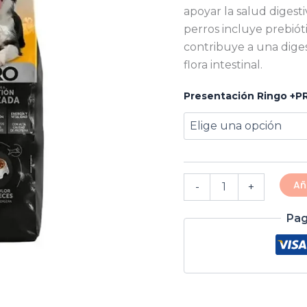
apoyar la salud digest
perros incluye prebióti
contribuye a una diges
flora intestinal.
Presentación Ringo +P
Añ
-
+
Pag