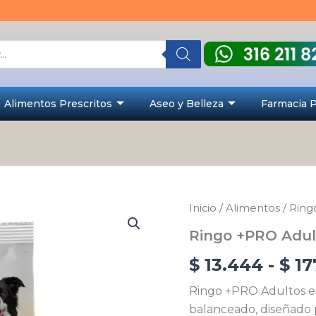
Alimentos Prescritos
Aseo y Belleza
Farmacia 
Ringo
Inicio
/
Alimentos
/
Ring
+PRO
Ringo +PRO Adul
Adulto
cantidad
$
13.444
-
$
17
Ringo +PRO Adultos es
balanceado, diseñado 