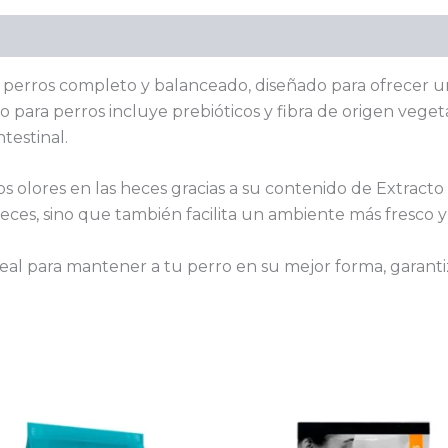
Valoraciones (0)
perros completo y balanceado, diseñado para ofrecer un
 para perros incluye prebióticos y fibra de origen veget
ntestinal.
 olores en las heces gracias a su contenido de Extracto
 heces, sino que también facilita un ambiente más fresco 
deal para mantener a tu perro en su mejor forma, garant
Rango
Rango
Este
E
de
de
producto
p