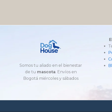
E
T
P
C
Somos tu aliado en el bienestar
B
de tu
mascota
. Envíos en
Bogotá miércoles y sábados