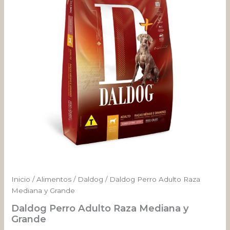
y
desde
Grande
cantidad
$ 167.390
hasta
$ 278.983
Inicio
/
Alimentos
/
Daldog
/ Daldog Perro Adulto Raza
Mediana y Grande
Daldog Perro Adulto Raza Mediana y
Grande