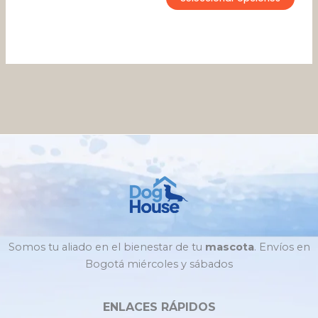
de
de
producto
pro
Somos tu aliado en el bienestar de tu
mascota
. Envíos en
Bogotá miércoles y sábados
ENLACES RÁPIDOS