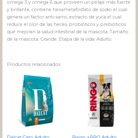
omega 3 y omega 6 que proveen un pelaje más fuerte
y brillante, contiene hexametafosfato de sodio el cual
genera un factor anti-sarro, extracto de yuca el cual
reduce el olor de las heces, probióticos y prebióticos
que mejoran la salud intestinal de la mascota. Tamaño
de la mascota: Grande. Etapa de la vida: Adulto.
Productos relacionados
Rango
Rango
Este
Este
de
de
producto
pro
precios:
precios:
desde
tiene
desde
tien
$ 185.641
$ 13.444
múltiples
múlt
hasta
hasta
variantes.
varia
$ 388.239
$ 177.501
Las
Las
opciones
opci
se
se
pueden
pue
Dalcat Gato Adulto
Ringo +PRO Adulto