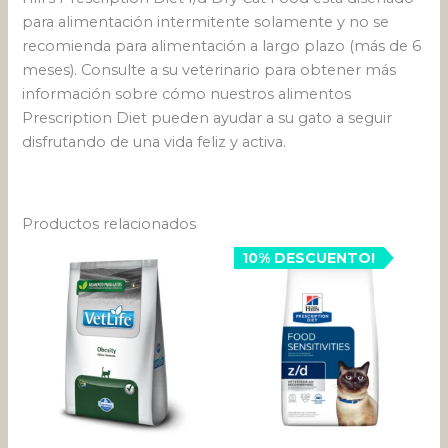
para alimentación intermitente solamente y no se
recomienda para alimentación a largo plazo (más de 6
meses). Consulte a su veterinario para obtener más
información sobre cómo nuestros alimentos
Prescription Diet pueden ayudar a su gato a seguir
disfrutando de una vida feliz y activa.
Productos relacionados
Rango
Este
10% DESCUENTO!
de
producto
precios:
desde
tiene
$ 36.020
múltiples
hasta
variantes.
$ 169.081
Las
opciones
se