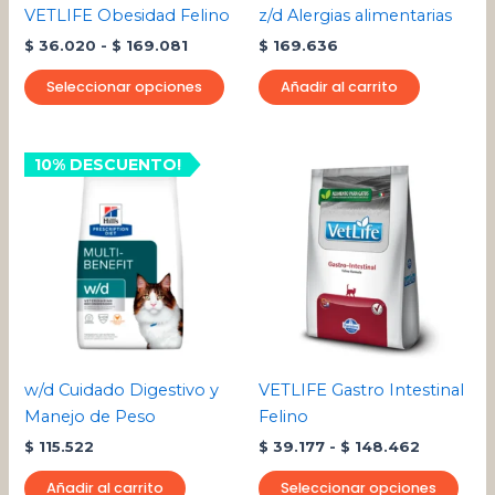
pueden
VETLIFE Obesidad Felino
z/d Alergias alimentarias
elegir
$
36.020
-
$
169.081
$
169.636
en
la
Seleccionar opciones
Añadir al carrito
página
de
producto
Rango
10% DESCUENTO!
Este
de
pro
precios:
desde
tien
$ 39.177
múlt
hasta
varia
$ 148.46
Las
opci
se
pue
w/d Cuidado Digestivo y
VETLIFE Gastro Intestinal
eleg
Manejo de Peso
Felino
en
$
115.522
$
39.177
-
$
148.462
la
pági
Añadir al carrito
Seleccionar opciones