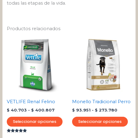
todas las etapas de la vida.
Productos relacionados
Rango
Rango
Este
Este
de
de
producto
pro
precios:
precios:
desde
tiene
desde
tien
$ 40.703
$ 93.951
múltiples
múlt
hasta
hasta
variantes.
varia
$ 400.807
$ 273.78
Las
Las
opciones
opci
se
se
pueden
pue
VETLIFE Renal Felino
Monello Tradicional Perro
elegir
eleg
$
40.703
-
$
400.807
$
93.951
-
$
273.780
en
en
la
la
Seleccionar opciones
Seleccionar opciones
página
pági
de
de
Valorado