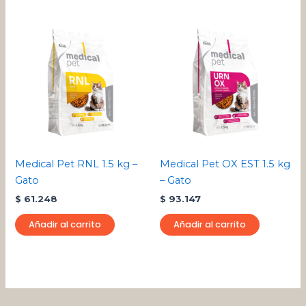
con
producto
pro
5.00
de 5
Medical Pet RNL 1.5 kg –
Medical Pet OX EST 1.5 kg
Gato
– Gato
$
61.248
$
93.147
Añadir al carrito
Añadir al carrito