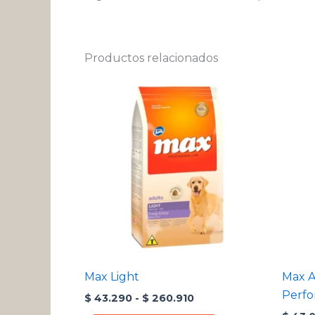
Productos relacionados
Rango
Este
de
producto
precios:
desde
tiene
$ 43.290
múltiples
hasta
variantes.
$ 260.910
Las
opciones
se
pueden
elegir
en
Max Light
Max A
la
Perf
$
43.290
-
$
260.910
página