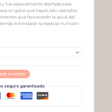
$ 27.261
 y fue especialmente diseñada para
eso en gatos que hayan sido castrados.
hasta
trientes que favorecerán la salud del
$ 80.262
además le brindarán la especial nutrición
adir al carrito
o seguro garantizado