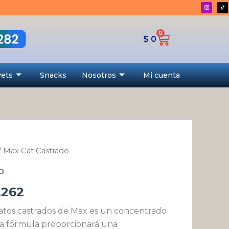
desde
$ 27.261
0
Cart
hasta
$
0
$ 80.262
Pets
Snacks
Nosotros
Mi cuenta
/ Max Cat Castrado
Rango
o
de
.262
precios:
atos castrados de Max es un concentrado
desde
a fórmula proporcionará una