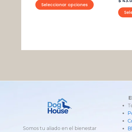
$
43.
de
Seleccionar opciones
producto
Sel
E
T
P
C
Somos tu aliado en el bienestar
B