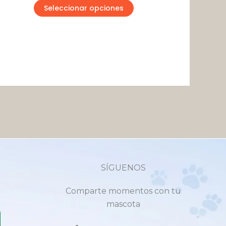
e
de
Seleccionar opciones
roducto
producto
SÍGUENOS
Comparte momentos con tu
mascota