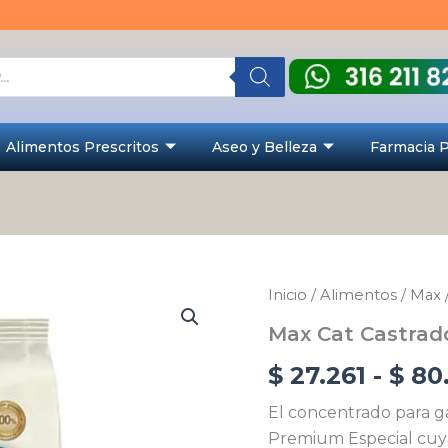
Alimentos Prescritos
Aseo y Belleza
Farmacia 
Max
Inicio
/
Alimentos
/
Max
Cat
Max Cat Castrad
Castrado
cantidad
$
27.261
-
$
80
El concentrado para g
Premium Especial cuy