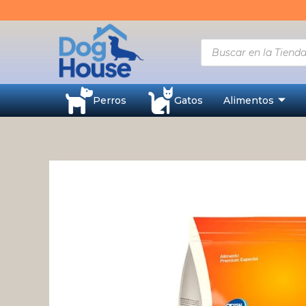
Ir
al
contenido
Búsqueda
de
productos
Perros
Gatos
Alimentos