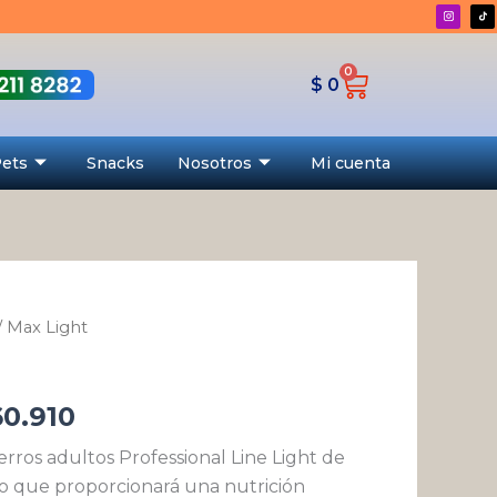
desde
$ 43.290
0
Cart
hasta
$
0
$ 260.910
Pets
Snacks
Nosotros
Mi cuenta
/ Max Light
Rango
de
0.910
precios:
rros adultos Professional Line Light de
desde
o que proporcionará una nutrición