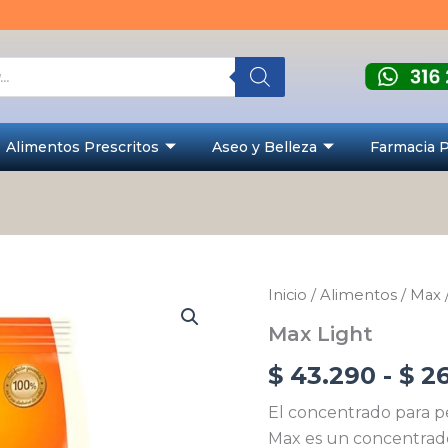
Alimentos Prescritos
Aseo y Belleza
Farmacia 
Max
Inicio
/
Alimentos
/
Max
Light
Max Light
cantidad
$
43.290
-
$
26
El concentrado para pe
Max es un concentrad