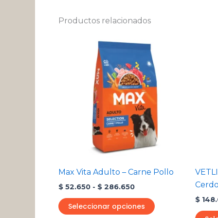
Productos relacionados
Rango
Este
de
producto
precios:
desde
tiene
$ 52.650
múltiples
hasta
variantes.
$ 286.650
Las
opciones
se
pueden
elegir
en
Max Vita Adulto – Carne Pollo
VETLI
la
Cerdo
$
52.650
-
$
286.650
página
$
148.
de
Seleccionar opciones
producto