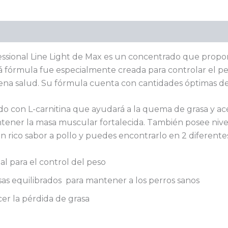
Valoraciones (0)
essional Line Light de Max es un concentrado que propo
 fórmula fue especialmente creada para controlar el peso
ena salud. Su fórmula cuenta con cantidades óptimas de f
con L-carnitina que ayudará a la quema de grasa y acel
tener la masa muscular fortalecida. También posee nivel
n rico sabor a pollo y puedes encontrarlo en 2 diferentes
al para el control del peso
asas equilibrados para mantener a los perros sanos
cer la pérdida de grasa