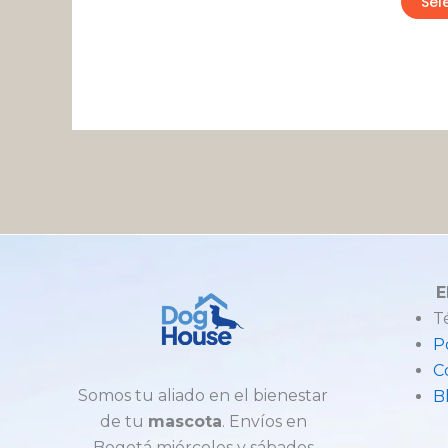
Sel
E
T
P
C
Somos tu aliado en el bienestar
B
de tu
mascota
. Envíos en
Bogotá miércoles y sábados