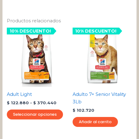
Productos relacionados
Rango
10% DESCUENTO!
Este
10% DESCUENTO!
de
producto
precios:
desde
tiene
$ 122.880
múltiples
hasta
variantes.
$ 370.440
Las
opciones
se
pueden
Adult Light
Adulto 7+ Senior Vitality
elegir
3Lb
$
122.880
-
$
370.440
en
$
102.720
la
Seleccionar opciones
página
Añadir al carrito
de
producto