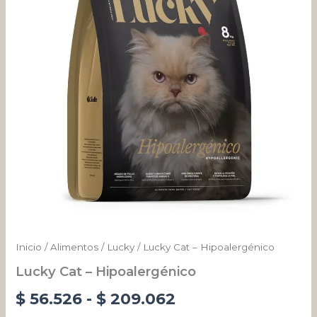
desde
$ 56.526
hasta
$ 209.062
Inicio
/
Alimentos
/
Lucky
/ Lucky Cat – Hipoalergénico
Lucky Cat – Hipoalergénico
$
56.526
-
$
209.062