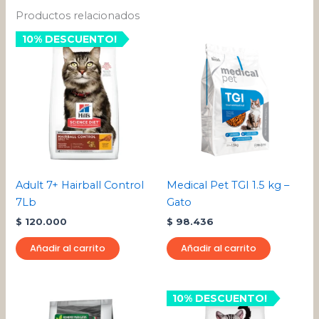
Productos relacionados
10% DESCUENTO!
Adult 7+ Hairball Control
Medical Pet TGI 1.5 kg –
7Lb
Gato
$
120.000
$
98.436
Añadir al carrito
Añadir al carrito
Rango
Rango
Este
10% DESCUENTO!
Este
de
de
producto
pro