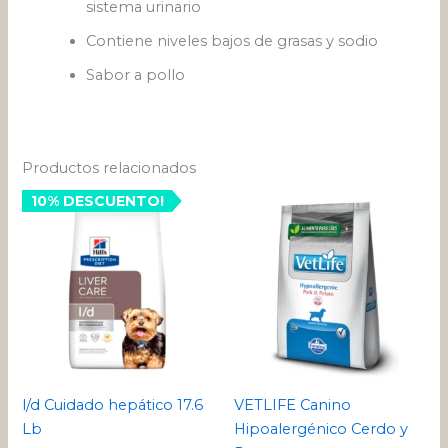
sistema urinario
Contiene niveles bajos de grasas y sodio
Sabor a pollo
Productos relacionados
Rango
10% DESCUENTO!
Este
de
pro
precios
desde
tien
$ 148.6
múlt
hasta
varia
$ 572.2
Las
opci
se
pue
l/d Cuidado hepático 17.6
VETLIFE Canino
eleg
Lb
Hipoalergénico Cerdo y
en