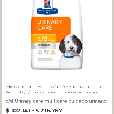
urinario
desde
cantidad
$ 102.141
hasta
$ 216.767
Inicio
/
Alimentos Prescritos
/
Hill´s
/
Alimento Prescrito
Perro Hills
/ c/d Urinary care multicare cuidado urinario
c/d Urinary care multicare cuidado urinario
$
102.141
-
$
216.767