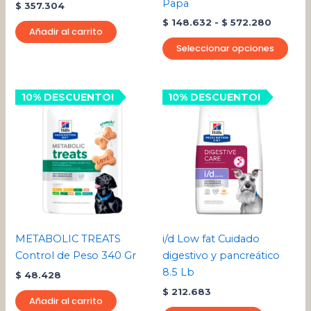
Papa
$
357.304
la
$
148.632
-
$
572.280
pági
Añadir al carrito
de
Seleccionar opciones
pro
10% DESCUENTO!
10% DESCUENTO!
METABOLIC TREATS
i/d Low fat Cuidado
Control de Peso 340 Gr
digestivo y pancreático
8.5 Lb
$
48.428
$
212.683
Añadir al carrito