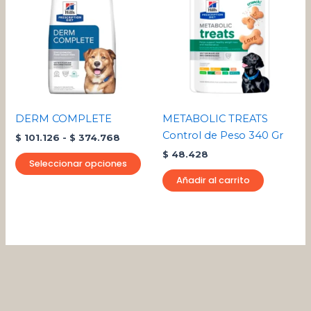
desde
tiene
$ 101.126
múltiples
hasta
variantes.
$ 374.768
Las
opciones
se
pueden
DERM COMPLETE
METABOLIC TREATS
elegir
Control de Peso 340 Gr
$
101.126
-
$
374.768
en
$
48.428
la
Seleccionar opciones
página
Añadir al carrito
de
producto