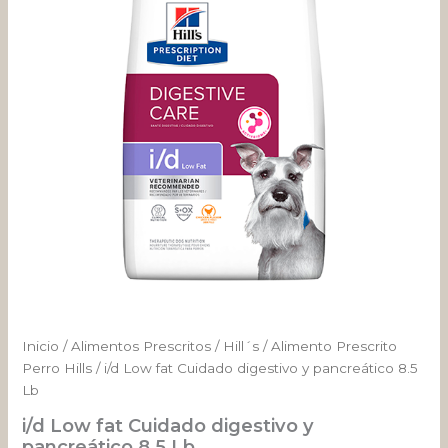
y
pancreático
8.5
Lb
cantidad
Inicio
/
Alimentos Prescritos
/
Hill´s
/
Alimento Prescrito
Perro Hills
/ i/d Low fat Cuidado digestivo y pancreático 8.5
Lb
i/d Low fat Cuidado digestivo y
pancreático 8.5 Lb