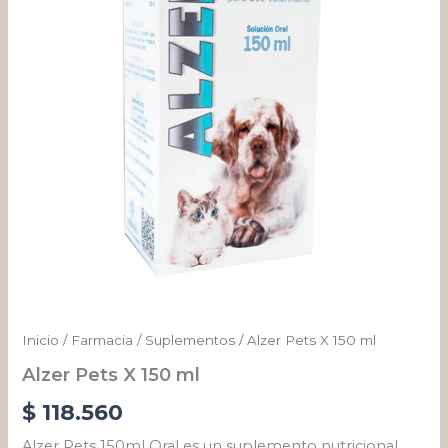
cantidad
Inicio
/
Farmacia
/
Suplementos
/ Alzer Pets X 150 ml
Alzer Pets X 150 ml
$
118.560
Alzer Pets 150ml Oral es un suplemento nutricional