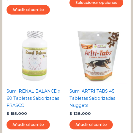
la
Seleccionar opciones
pági
Añadir al carrito
de
pro
Sumi RENAL BALANCE x
Sumi ARTRI TABS 45
60 Tabletas Saborizadas
Tabletas Saborizadas
FRASCO
Nuggets
$
155.000
$
128.000
Añadir al carrito
Añadir al carrito