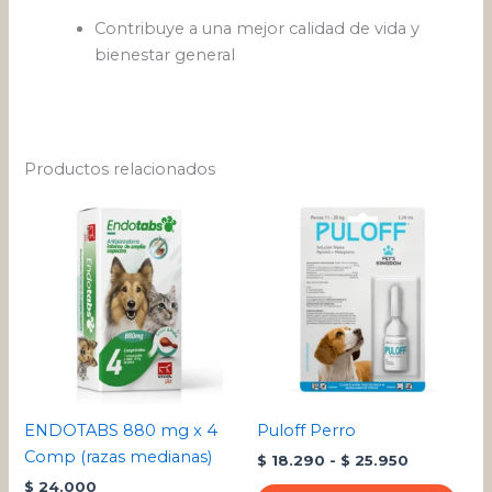
Contribuye a una mejor calidad de vida y
bienestar general
Productos relacionados
Rango
Este
de
pro
precios:
desde
tien
$ 18.290
múlt
hasta
varia
$ 25.950
Las
opci
se
pue
ENDOTABS 880 mg x 4
Puloff Perro
eleg
Comp (razas medianas)
$
18.290
-
$
25.950
en
$
24.000