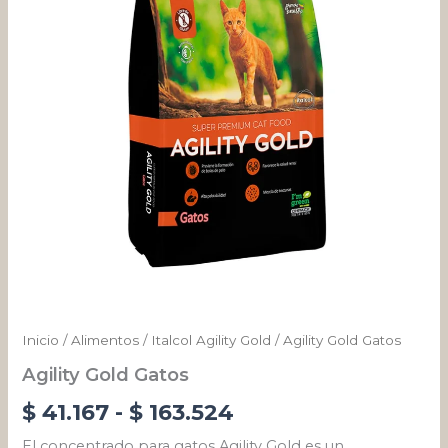
desde
$ 41.167
hasta
$ 163.524
Inicio
/
Alimentos
/
Italcol Agility Gold
/ Agility Gold Gatos
Agility Gold Gatos
$
41.167
-
$
163.524
El concentrado para gatos Agility Gold es un