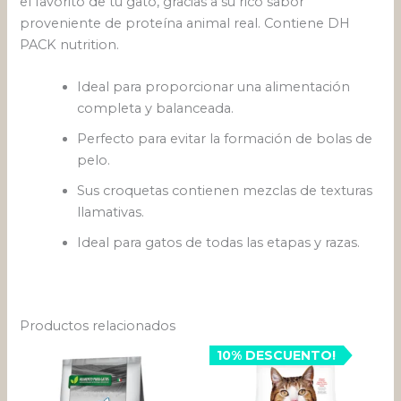
el favorito de tu gato, gracias a su rico sabor
proveniente de proteína animal real. Contiene DH
PACK nutrition.
Ideal para proporcionar una alimentación
completa y balanceada.
Perfecto para evitar la formación de bolas de
pelo.
Sus croquetas contienen mezclas de texturas
llamativas.
Ideal para gatos de todas las etapas y razas.
Productos relacionados
Rango
Rango
Este
10% DESCUENTO!
Este
de
de
producto
pro
precios:
precios:
desde
tiene
desde
tien