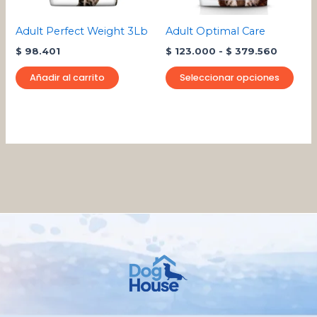
se
pue
Adult Perfect Weight 3Lb
Adult Optimal Care
eleg
$
98.401
$
123.000
-
$
379.560
en
la
Añadir al carrito
Seleccionar opciones
pági
de
pro