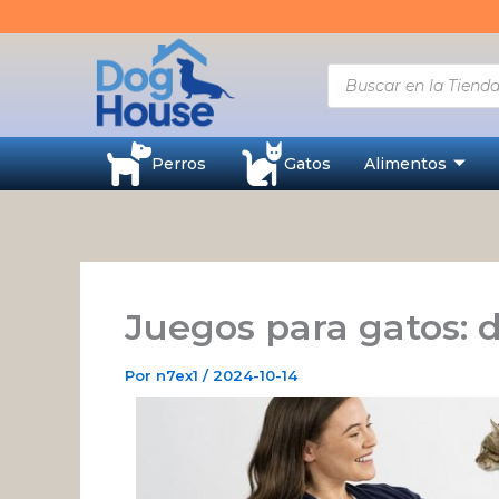
Ir
al
contenido
Búsqueda
de
productos
Perros
Gatos
Alimentos
Juegos para gatos: 
Por
n7ex1
/
2024-10-14