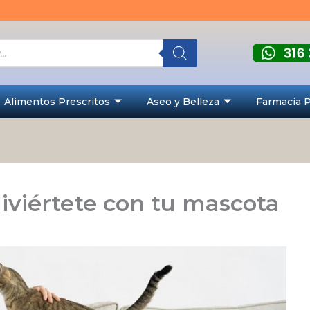
Alimentos Prescritos
Aseo y Belleza
Farmacia 
diviértete con tu mascota