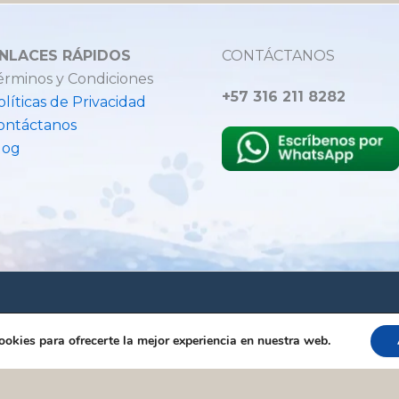
NLACES RÁPIDOS
CONTÁCTANOS
érminos y Condiciones
+57 316 211 8282
olíticas de Privacidad
ontáctanos
log
Hecho con amor para mascot
Reservados
ookies para ofrecerte la mejor experiencia en nuestra web.