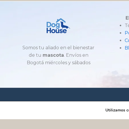
E
T
P
C
Somos tu aliado en el bienestar
B
de tu
mascota
. Envíos en
Bogotá miércoles y sábados
DOGHOUSE - Todos Los Derechos 
Utilizamos c
Dog House - © Copyrigth