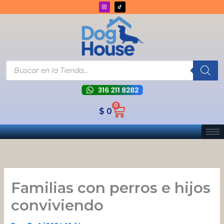
Ir
al
contenido
Búsqueda
de
productos
0
Cart
$
0
Familias con perros e hijos
conviviendo