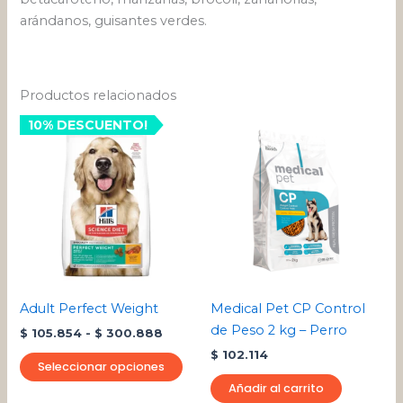
arándanos, guisantes verdes.
Productos relacionados
Rango
10% DESCUENTO!
Este
de
producto
precios:
desde
tiene
$ 105.854
múltiples
hasta
variantes.
$ 300.888
Las
opciones
se
pueden
Adult Perfect Weight
Medical Pet CP Control
elegir
de Peso 2 kg – Perro
$
105.854
-
$
300.888
en
$
102.114
la
Seleccionar opciones
página
Añadir al carrito