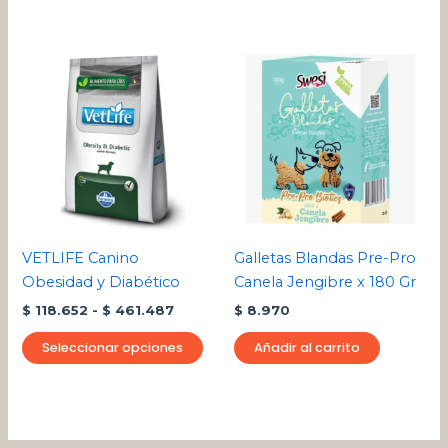
de
producto
Rango
Este
de
producto
precios:
desde
tiene
$ 118.652
múltiples
hasta
variantes.
$ 461.487
Las
opciones
se
pueden
VETLIFE Canino
Galletas Blandas Pre-Pro
elegir
Obesidad y Diabético
Canela Jengibre x 180 Gr
en
$
118.652
-
$
461.487
$
8.970
la
página
Seleccionar opciones
Añadir al carrito
de
producto