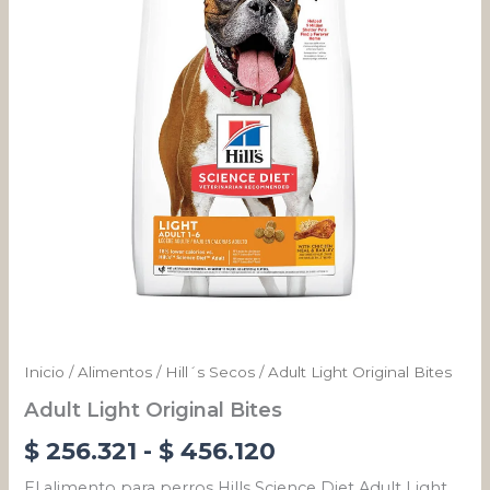
desde
$ 256.321
hasta
$ 456.120
Inicio
/
Alimentos
/
Hill´s Secos
/ Adult Light Original Bites
Adult Light Original Bites
$
256.321
-
$
456.120
El alimento para perros Hills Science Diet Adult Light