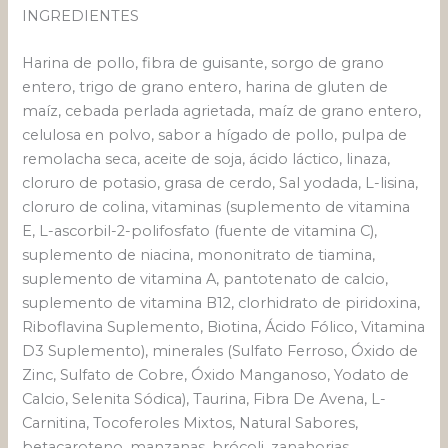
INGREDIENTES
Harina de pollo, fibra de guisante, sorgo de grano
entero, trigo de grano entero, harina de gluten de
maíz, cebada perlada agrietada, maíz de grano entero,
celulosa en polvo, sabor a hígado de pollo, pulpa de
remolacha seca, aceite de soja, ácido láctico, linaza,
cloruro de potasio, grasa de cerdo, Sal yodada, L-lisina,
cloruro de colina, vitaminas (suplemento de vitamina
E, L-ascorbil-2-polifosfato (fuente de vitamina C),
suplemento de niacina, mononitrato de tiamina,
suplemento de vitamina A, pantotenato de calcio,
suplemento de vitamina B12, clorhidrato de piridoxina,
Riboflavina Suplemento, Biotina, Ácido Fólico, Vitamina
D3 Suplemento), minerales (Sulfato Ferroso, Óxido de
Zinc, Sulfato de Cobre, Óxido Manganoso, Yodato de
Calcio, Selenita Sódica), Taurina, Fibra De Avena, L-
Carnitina, Tocoferoles Mixtos, Natural Sabores,
betacaroteno, manzanas, brócoli, zanahorias,