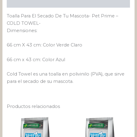
Valoraciones (0)
Toalla Para El Secado De Tu Mascota- Pet Prime –
COLD TOWEL-
Dimensiones:
66 cm X 43 cm: Color Verde Claro
66 cm x 43 cm: Color Azul
Cold Towel es una toalla en polivinilo (PVA), que sirve
para el secado de su mascota.
Productos relacionados
Rango
Rango
Este
Este
de
de
producto
pro
precios:
precios:
desde
tiene
desde
tien
$ 148.632
$ 118.65