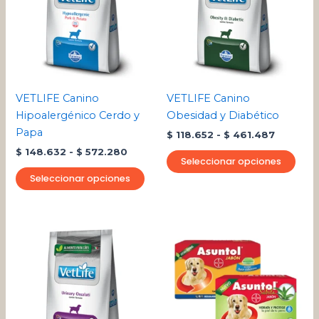
múltiples
múlt
hasta
hasta
variantes.
varia
$ 572.280
$ 461.4
Las
Las
opciones
opci
se
se
pueden
pue
VETLIFE Canino
VETLIFE Canino
elegir
eleg
Hipoalergénico Cerdo y
Obesidad y Diabético
en
en
Papa
$
118.652
-
$
461.487
la
la
$
148.632
-
$
572.280
página
pági
Seleccionar opciones
de
de
Seleccionar opciones
producto
pro
Rango
Este
de
producto
precios:
desde
tiene
$ 125.795
múltiples
hasta
variantes.
$ 526.832
Las