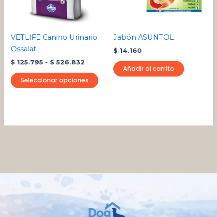
opciones
se
pueden
VETLIFE Canino Urinario
Jabón ASUNTOL
elegir
Ossalati
$
14.160
en
$
125.795
-
$
526.832
la
Añadir al carrito
página
Seleccionar opciones
de
producto