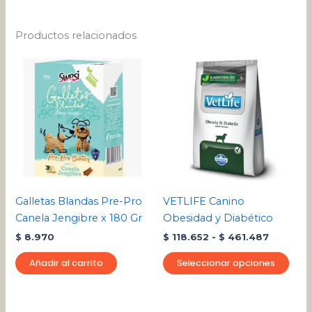
Productos relacionados
Rango
Este
de
pro
precios:
desde
tien
$ 118.65
múlt
hasta
varia
$ 461.4
Las
opci
se
pue
Galletas Blandas Pre-Pro
VETLIFE Canino
eleg
Canela Jengibre x 180 Gr
Obesidad y Diabético
en
$
8.970
$
118.652
-
$
461.487
la
pági
Añadir al carrito
Seleccionar opciones
de
pro
Rango
Este