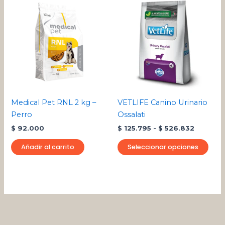
de
pro
precios:
desde
tien
$ 125.79
múlt
hasta
varia
$ 526.8
Las
opci
se
pue
Medical Pet RNL 2 kg –
VETLIFE Canino Urinario
eleg
Perro
Ossalati
en
$
92.000
$
125.795
-
$
526.832
la
pági
Añadir al carrito
Seleccionar opciones
de
pro