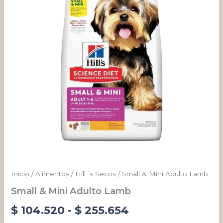
cantidad
desde
$ 104.520
hasta
$ 255.654
Inicio
/
Alimentos
/
Hill´s Secos
/ Small & Mini Adulto Lamb
Small & Mini Adulto Lamb
$
104.520
-
$
255.654