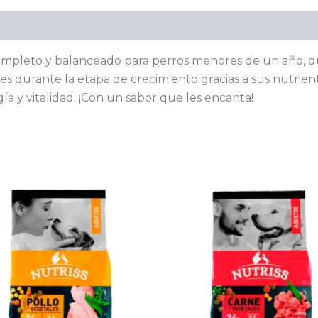
Valoraciones (0)
mpleto y balanceado para perros menores de un año, qu
s durante la etapa de crecimiento gracias a sus nutrient
ía y vitalidad. ¡Con un sabor que les encanta!
Rango
Rango
Este
E
de
de
producto
p
precios:
precios:
desde
desde
tiene
ti
$ 15.518
$ 15.518
múltiples
mú
hasta
hasta
variantes.
va
$ 187.163
$ 187.163
Las
La
opciones
o
se
se