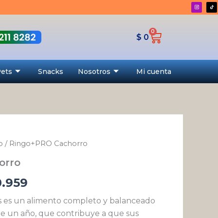
desde
$ 16.135
0
Cart
hasta
$
0
$ 220.959
Pets
Snacks
Nosotros
Mi cuenta
o
/ Ringo+PRO Cachorro
Rango
orro
de
.959
precios:
 es un alimento completo y balanceado
desde
e un año, que contribuye a que sus