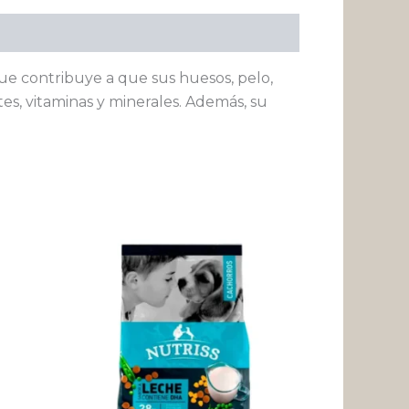
e contribuye a que sus huesos, pelo,
es, vitaminas y minerales. Además, su
Rango
ste
Este
de
roducto
producto
precios:
desde
ene
tiene
$ 17.751
ltiples
múltiples
hasta
riantes.
variantes.
$ 214.116
s
Las
pciones
opciones
se