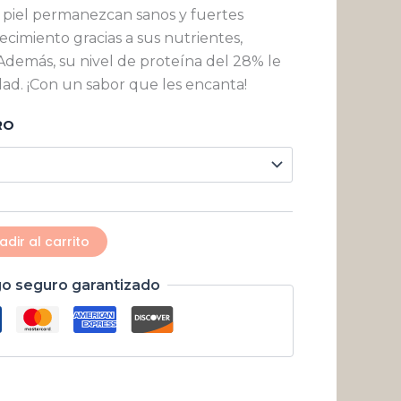
$ 16.135
y piel permanezcan sanos y fuertes
ecimiento gracias a sus nutrientes,
hasta
 Además, su nivel de proteína del 28% le
$ 220.959
idad. ¡Con un sabor que les encanta!
RO
adir al carrito
o seguro garantizado