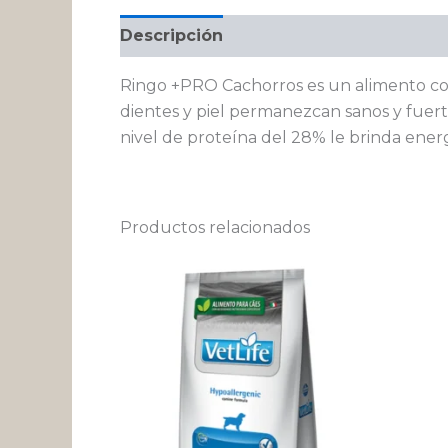
Descripción
Información adicional
Ringo +PRO Cachorros es un alimento co
dientes y piel permanezcan sanos y fuerte
nivel de proteína del 28% le brinda energ
Productos relacionados
Rango
Este
de
producto
precios:
desde
tiene
$ 132.182
múltiples
hasta
variantes.
$ 512.502
Las
opciones
se