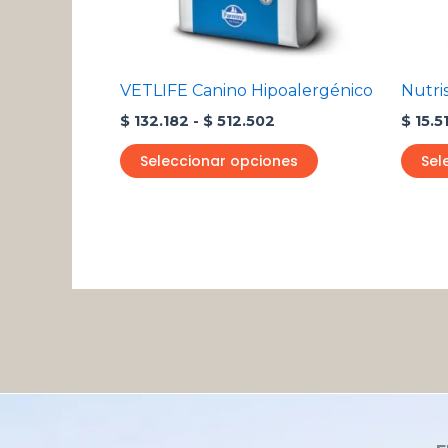
pueden
elegir
en
VETLIFE Canino Hipoalergénico
Nutri
la
$
132.182
-
$
512.502
$
15.5
página
de
Seleccionar opciones
Sel
producto