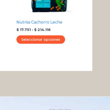
ueden
pueden
egir
elegir
n
en
Nutriss Cachorro Leche
la
$
17.751
-
$
214.116
ágina
página
e
de
Seleccionar opciones
roducto
producto