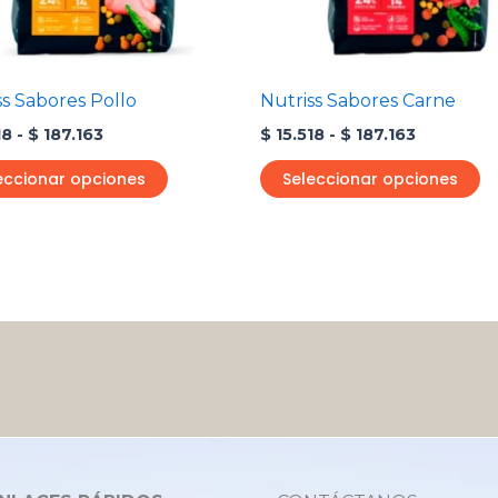
pueden
p
elegir
el
en
e
ss Sabores Pollo
Nutriss Sabores Carne
la
la
18
-
$
187.163
$
15.518
-
$
187.163
página
p
de
d
eccionar opciones
Seleccionar opciones
producto
p