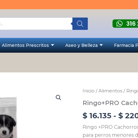
Alimentos Prescritos
Aseo y Belleza
Farmacia 
Ringo+PRO
Inicio
/
Alimentos
/
Ring
Cachorro
Ringo+PRO Cach
cantidad
$
16.135
-
$
220
Ringo +PRO Cachorros
para perros menores d