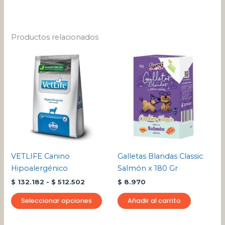
Productos relacionados
Rango
Este
de
producto
precios:
desde
tiene
$ 132.182
múltiples
hasta
variantes.
$ 512.502
Las
opciones
se
pueden
VETLIFE Canino
Galletas Blandas Classic
elegir
Hipoalergénico
Salmón x 180 Gr
en
$
132.182
-
$
512.502
$
8.970
la
página
Seleccionar opciones
Añadir al carrito
de
producto