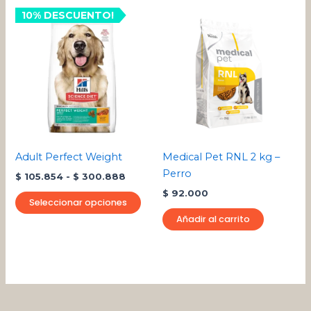
Rango
10% DESCUENTO!
Este
de
producto
precios:
desde
tiene
$ 105.854
múltiples
hasta
variantes.
$ 300.888
Las
opciones
se
pueden
Adult Perfect Weight
Medical Pet RNL 2 kg –
elegir
Perro
$
105.854
-
$
300.888
en
$
92.000
la
Seleccionar opciones
página
Añadir al carrito
de
producto