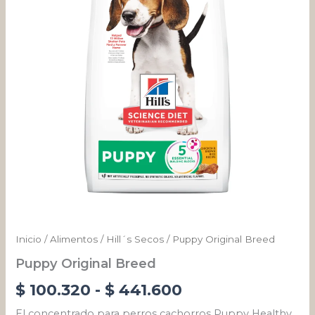
desde
$ 100.320
hasta
$ 441.600
Inicio
/
Alimentos
/
Hill´s Secos
/ Puppy Original Breed
Puppy Original Breed
$
100.320
-
$
441.600
El concentrado para perros cachorros Puppy Healthy