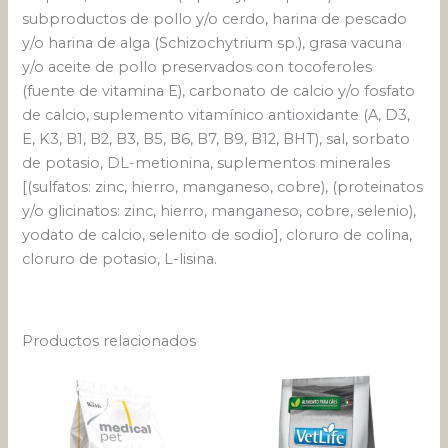
subproductos de pollo y/o cerdo, harina de pescado
y/o harina de alga (Schizochytrium sp.), grasa vacuna
y/o aceite de pollo preservados con tocoferoles
(fuente de vitamina E), carbonato de calcio y/o fosfato
de calcio, suplemento vitamínico antioxidante (A, D3,
E, K3, B1, B2, B3, B5, B6, B7, B9, B12, BHT), sal, sorbato
de potasio, DL-metionina, suplementos minerales
[(sulfatos: zinc, hierro, manganeso, cobre), (proteinatos
y/o glicinatos: zinc, hierro, manganeso, cobre, selenio),
yodato de calcio, selenito de sodio], cloruro de colina,
cloruro de potasio, L-lisina.
Productos relacionados
Rango
Este
de
pro
precios:
desde
tien
$ 119.595
múlt