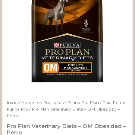
OM
desde
Obesidad
-
$ 109.376
Perro
cantidad
hasta
$ 322.152
Inicio
/
Alimentos Prescritos
/
Purina Pro Plan
/
Para Perros
Purina Pro
/ Pro Plan Veterinary Diets – OM Obesidad –
Perro
Pro Plan Veterinary Diets – OM Obesidad –
Perro