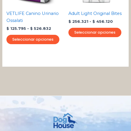
se
se
pueden
pue
VETLIFE Canino Urinario
Adult Light Original Bites
elegir
eleg
Ossalati
$
256.321
-
$
456.120
en
en
$
125.795
-
$
526.832
la
la
Seleccionar opciones
página
pági
Seleccionar opciones
de
de
producto
pro