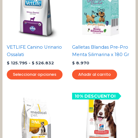
$ 125.795
múltiples
hasta
variantes.
$ 526.832
Las
opciones
se
pueden
VETLIFE Canino Urinario
Galletas Blandas Pre-Pro
elegir
Ossalati
Menta Silimarina x 180 Gr
en
$
125.795
-
$
526.832
$
8.970
la
página
Seleccionar opciones
Añadir al carrito
de
producto
10% DESCUENTO!