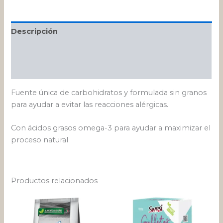
Descripción
Información adicional
Valoraciones (0)
Fuente única de carbohidratos y formulada sin granos
para ayudar a evitar las reacciones alérgicas.
Con ácidos grasos omega-3 para ayudar a maximizar el
proceso natural
Productos relacionados
Rango
Este
de
producto
precios:
desde
tiene