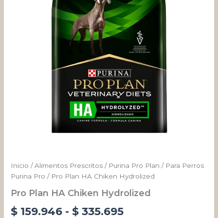
cantidad
desde
$ 159.946
hasta
$ 335.695
Inicio
/
Alimentos Prescritos
/
Purina Pro Plan
/
Para Perros
Purina Pro
/ Pro Plan HA Chiken Hydrolized
Pro Plan HA Chiken Hydrolized
$
159.946
-
$
335.695