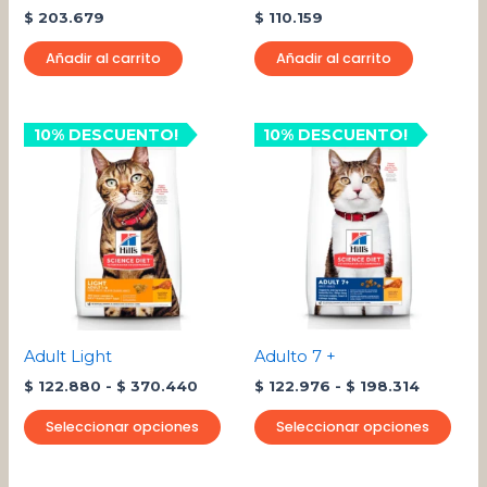
$
203.679
$
110.159
Añadir al carrito
Añadir al carrito
Rango
Rango
10% DESCUENTO!
Este
10% DESCUENTO!
Este
de
de
producto
pro
precios:
precios:
desde
tiene
desde
tien
$ 122.880
$ 122.97
múltiples
múlt
hasta
hasta
variantes.
varia
$ 370.440
$ 198.31
Las
Las
opciones
opci
se
se
pueden
pue
Adult Light
Adulto 7 +
elegir
eleg
$
122.880
-
$
370.440
$
122.976
-
$
198.314
en
en
la
la
Seleccionar opciones
Seleccionar opciones
página
pági
de
de