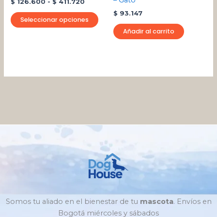
$
126.600
-
$
411.720
en
$
93.147
la
Seleccionar opciones
página
Añadir al carrito
de
producto
Somos tu aliado en el bienestar de tu
mascota
. Envíos en
Bogotá miércoles y sábados