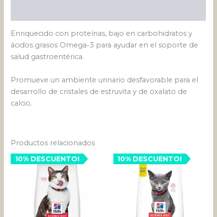
Valoraciones (0)
Enriquecido con proteínas, bajo en carbohidratos y
ácidos grasos Omega-3 para ayudar en el soporte de
salud gastroentérica.
Promueve un ambiente urinario desfavorable para el
desarrollo de cristales de estruvita y de oxalato de
calcio.
Productos relacionados
Rango
10% DESCUENTO!
10% DESCUENTO!
Este
de
pro
precios:
desde
tien
$ 112.32
múlt
hasta
varia
$ 186.8