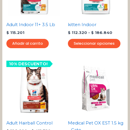
Las
opci
se
pue
Adult Indoor 11+ 3.5 Lb
kitten Indoor
eleg
$
115.201
$
112.320
-
$
186.840
en
la
Añadir al carrito
Seleccionar opciones
pági
de
pro
Rango
10% DESCUENTO!
Este
de
producto
precios:
desde
tiene
$ 126.600
múltiples
hasta
variantes.
$ 411.720
Las
opciones
se
pueden
Adult Hairball Control
Medical Pet OX EST 1.5 kg
elegir
– Gato