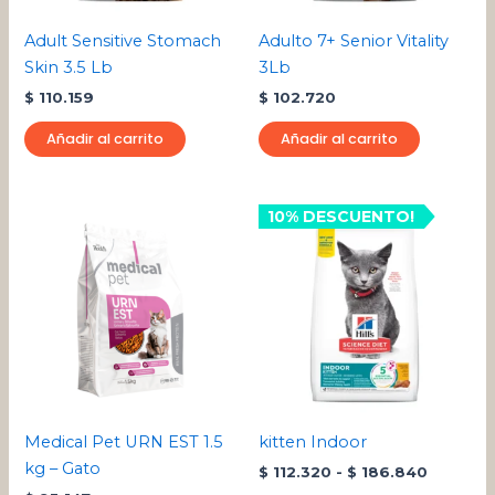
Adult Sensitive Stomach
Adulto 7+ Senior Vitality
Skin 3.5 Lb
3Lb
$
110.159
$
102.720
Añadir al carrito
Añadir al carrito
Rango
10% DESCUENTO!
Este
de
pro
precios:
desde
tien
$ 112.32
múlt
hasta
varia
$ 186.8
Las
opci
se
pue
Medical Pet URN EST 1.5
kitten Indoor
eleg
kg – Gato
$
112.320
-
$
186.840
en