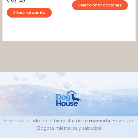
$
93.147
la
Seleccionar opciones
pági
Añadir al carrito
de
pro
Somos tu aliado en el bienestar de tu
mascota
. Envíos en
Bogotá miércoles y sábados