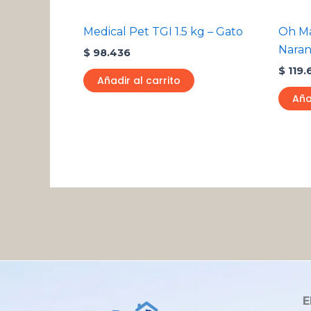
Medical Pet TGI 1.5 kg – Gato
Oh Ma
Naran
$
98.436
$
119.
Añadir al carrito
Aña
E