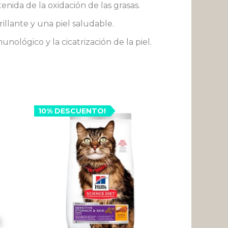
nida de la oxidación de las grasas.
illante y una piel saludable.
nológico y la cicatrización de la piel.
ste
10% DESCUENTO!
roducto
:
ene
3
ltiples
riantes.
79
s
pciones
ueden