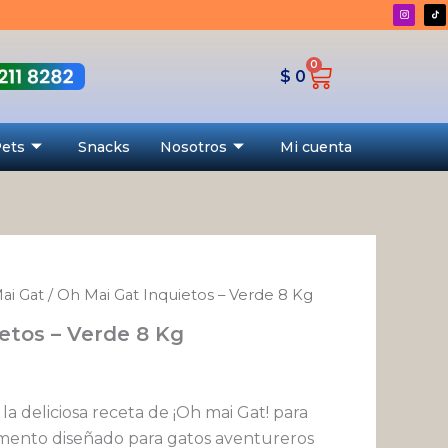
-
Verde
8
0
Cart
$
0
Kg
cantidad
Pets
Snacks
Nosotros
Mi cuenta
ai Gat
/ Oh Mai Gat Inquietos – Verde 8 Kg
etos – Verde 8 Kg
la deliciosa receta de ¡Oh mai Gat! para
limento diseñado para gatos aventureros