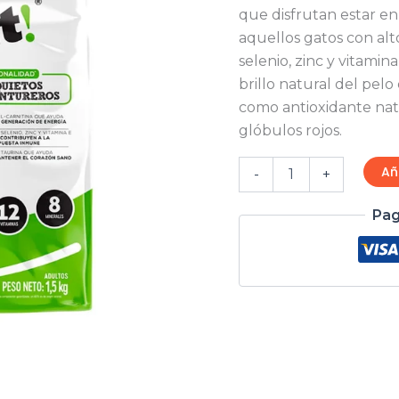
cantidad
que disfrutan estar en
aquellos gatos con alto
selenio, zinc y vitamin
brillo natural del pelo
como antioxidante nat
glóbulos rojos.
Añ
-
+
Pag