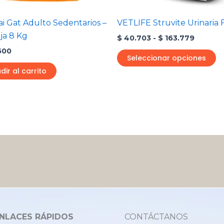
el
e
i Gat Adulto Sedentarios –
VETLIFE Struvite Urinaria 
la
ja 8 Kg
$
40.703
-
$
163.779
p
600
d
Seleccionar opciones
p
dir al carrito
NLACES RÁPIDOS
CONTÁCTANOS