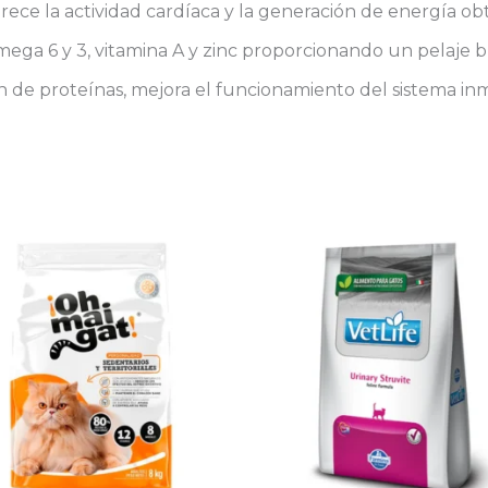
ece la actividad cardíaca y la generación de energía obte
ega 6 y 3, vitamina A y zinc proporcionando un pelaje br
n de proteínas, mejora el funcionamiento del sistema inmu
Rango
E
de
p
precios
desde
ti
$ 40.70
mú
hasta
va
$ 163.7
La
o
se
p