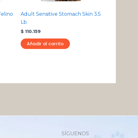
egir
n
Felino
Adult Sensitive Stomach Skin 3.5
Lb
ágina
$
110.159
e
roducto
Añadir al carrito
SÍGUENOS