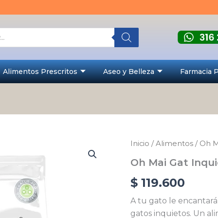
Alimentos Prescritos
Aseo y Belleza
Farmacia 
Oh
Inicio
/
Alimentos
/
Oh M
Mai
Oh Mai Gat Inqui
Gat
Inquietos
$
119.600
-
Verde
A tu gato le encantará 
8
Kg
gatos inquietos. Un a