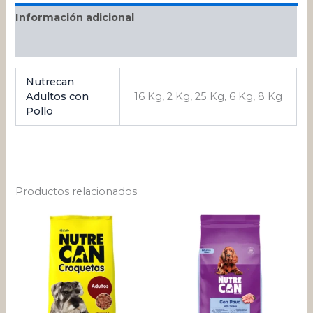
Información adicional
Valoraciones (0)
Nutrecan
Adultos con
16 Kg, 2 Kg, 25 Kg, 6 Kg, 8 Kg
Pollo
Productos relacionados
Rango
Rango
Este
Este
de
de
producto
pro
precios:
precios:
desde
tiene
desde
tien
$ 117.382
$ 23.141
múltiples
múlt
hasta
hasta
variantes.
varia
$ 190.978
$ 189.295
Las
Las