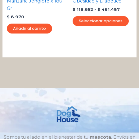
Manzana Jengibre x 180
Obesidad y Diabético
en
Gr
$
118.652
-
$
461.487
la
$
8.970
pági
Seleccionar opciones
de
Añadir al carrito
pro
Somos tu aliado en el bienestar de tu
mascota
. Envíos en