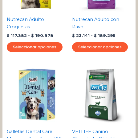
opciones
opci
se
se
pueden
pue
Nutrecan Adulto
Nutrecan Adulto con
elegir
eleg
Croquetas
Pavo
en
en
$
117.382
-
$
190.978
$
23.141
-
$
189.295
la
la
página
pági
Seleccionar opciones
Seleccionar opciones
de
de
producto
pro
Rango
Este
de
pro
precios:
desde
tien
$ 118.65
múlt
hasta
varia
$ 461.4
Las
opci
se
pue
Galletas Dental Care
VETLIFE Canino
eleg