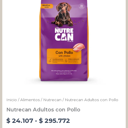
desde
$ 24.107
hasta
$ 295.772
Inicio
/
Alimentos
/
Nutrecan
/ Nutrecan Adultos con Pollo
Nutrecan Adultos con Pollo
$
24.107
-
$
295.772