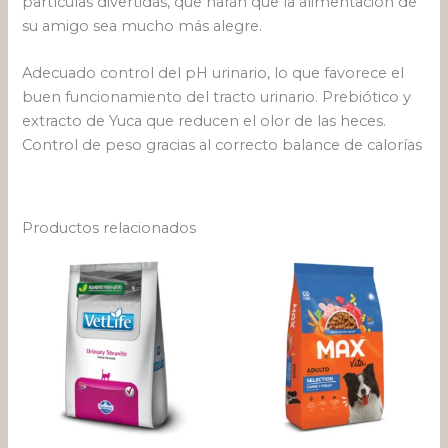
partículas divertidas, que harán que la alimentación de
su amigo sea mucho más alegre.
Adecuado control del pH urinario, lo que favorece el
buen funcionamiento del tracto urinario. Prebiótico y
extracto de Yuca que reducen el olor de las heces.
Control de peso gracias al correcto balance de calorías
Productos relacionados
Rango
Rango
Este
Este
de
de
producto
pro
precios:
precios:
desde
tiene
desde
tien
$ 40.703
$ 52.650
múltiples
múlt
hasta
hasta
variantes.
varia
$ 163.779
$ 286.6
Las
Las
opciones
opci
se
se