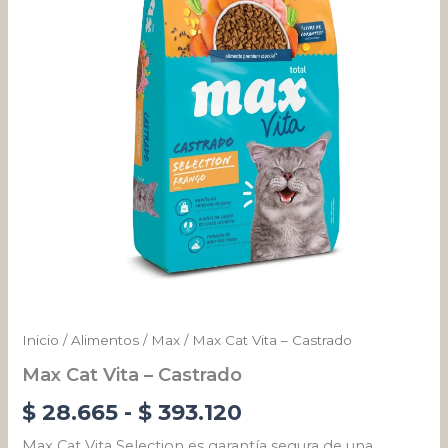
cantidad
desde
$ 28.665
hasta
$ 393.120
Inicio
/
Alimentos
/
Max
/ Max Cat Vita – Castrado
Max Cat Vita – Castrado
$
28.665
-
$
393.120
Max Cat Vita Selection es garantía segura de una