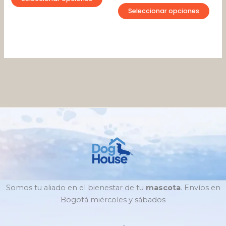
página
pági
Seleccionar opciones
de
de
producto
pro
Somos tu aliado en el bienestar de tu
mascota
. Envíos en
Bogotá miércoles y sábados