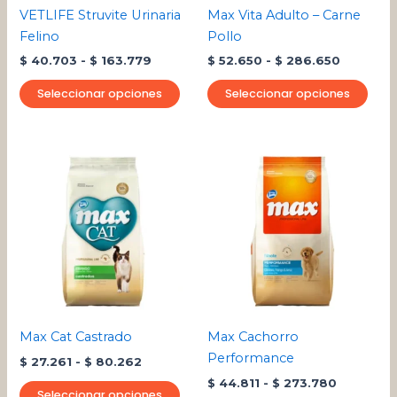
pueden
pue
VETLIFE Struvite Urinaria
Max Vita Adulto – Carne
elegir
eleg
Felino
Pollo
en
en
$
40.703
-
$
163.779
$
52.650
-
$
286.650
la
la
página
pági
Seleccionar opciones
Seleccionar opciones
de
de
producto
pro
Rango
Rango
Este
Este
de
de
producto
pro
precios:
precios:
desde
tiene
desde
tien
$ 27.261
$ 44.811
múltiples
múlt
hasta
hasta
variantes.
varia
$ 80.262
$ 273.78
Las
Las
opciones
opci
se
se
pueden
pue
Max Cat Castrado
Max Cachorro
elegir
eleg
Performance
$
27.261
-
$
80.262
en
en
$
44.811
-
$
273.780
la
la
Seleccionar opciones