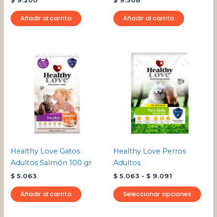
$
9.200
$
9.308
Añadir al carrito
Añadir al carrito
Rango
Este
de
pro
precios:
desde
tien
$ 5.063
múlt
hasta
varia
$ 9.091
Las
opci
se
pue
Healthy Love Gatos
Healthy Love Perros
eleg
Adultos Salmón 100 gr
Adultos
en
$
5.063
$
5.063
-
$
9.091
la
pági
Añadir al carrito
Seleccionar opciones
de
pro